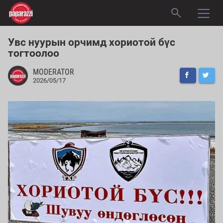
Увс нуурын орчимд хориотой бүс
тогтоолоо
MODERATOR
2026/05/17