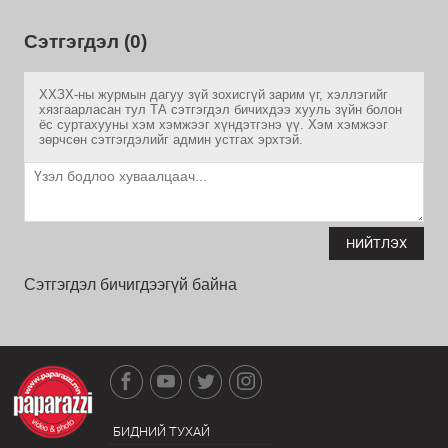
Сэтгэгдэл (0)
ХХЗХ-ны журмын дагуу зүй зохисгүй зарим үг, хэллэгийг
хязгаарласан тул ТА сэтгэгдэл бичихдээ хууль зүйн болон
ёс суртахууны хэм хэмжээг хүндэтгэнэ үү. Хэм хэмжээг
зөрчсөн сэтгэгдэлийг админ устгах эрхтэй.
НИЙТЛЭХ
Сэтгэгдэл бичигдээгүй байна
БИДНИЙ ТУХАЙ