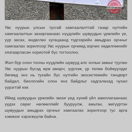
Увс нуурын улсын тусгай хамгаалалттай газар нутгийн
хамгаалалтын захиргаанаас нүүдлийн шувуудын үржлийн үе,
үүр засах, өндөглөх хугацаанд тэдгээрийн амьдрах орчныг
хамгаалах зорилгоор Увс нуурын орчимд зорчих хөдөлгөөнийг
хязгаарласан хориотой бүс тогтоолоо.
Жил бүр олон тооны нүүдлийн шувууд алс холын замыг туулан
Увс нуурын бүсэд ирж амарч, үүрлэж, үр төлөө бойжуулдаг
бөгөөд энэ нь тухайн бүс нутгийн экосистемийн тэнцвэрт
байдал, биологийн олон янз байдлыг хадгалахад чухал
үүрэгтэй юм.
Иймд шувуудын үржлийн эмзэг үед хүний үйл ажиллагаанаас
үүдэх сөрөг нөлөөллийг бууруулж, амьтан, жигүүртэн
шувуудын амьдрах орчныг хамгаалах зорилгоор тус арга
хэмжээг хэрэгжүүлж байна.