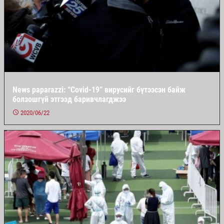
News paparazzi: “Covid-19” вирусийг бүтээсэн байж
болзошгүй этгээд баривчлагджээ
2020/06/22