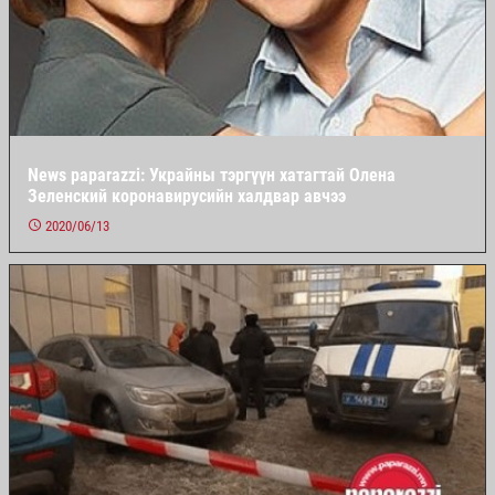
News paparazzi: Украйны тэргүүн хатагтай Олена
Зеленский коронавирусийн халдвар авчээ
2020/06/13