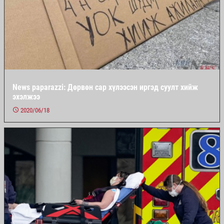
News paparazzi: Дөрвөн сар хүлээсэн иргэд суулт хийж
эхэлжээ
2020/06/18