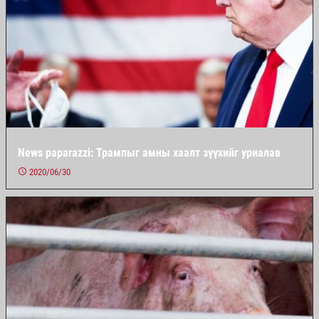
News paparazzi: Трампыг амны хаалт зүүхийг уриалав
2020/06/30