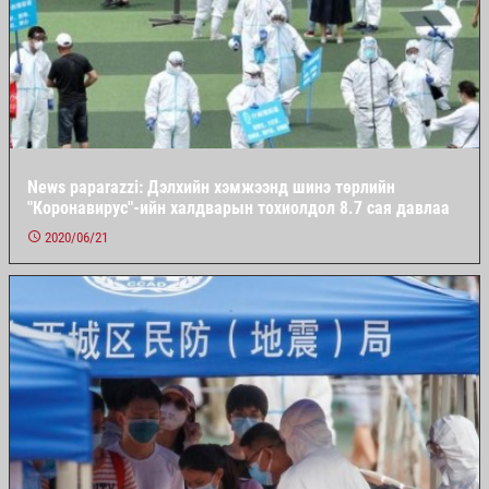
News paparazzi: Дэлхийн хэмжээнд шинэ төрлийн
"Коронавирус"-ийн халдварын тохиолдол 8.7 сая давлаа
2020/06/21