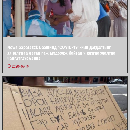
News paparazzi: Бээжинд “COVID-19”-ийн дэгдэлтийг
хяналтдаа авсан гэж мэдээлж байгаа ч хязгаарлалтаа
чангатгаж байна
2020/06/19