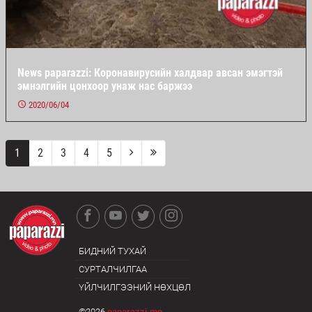
News paparazzi: Коронавирусийн халдвар авсан эмэгтэй
эмнэлгийн цонхоор унаж нас баржээ
2020/06/04
1
2
3
4
5
БИДНИЙ ТУХАЙ
СУРТАЛЧИЛГАА
ҮЙЛЧИЛГЭЭНИЙ НӨХЦӨЛ
©2026
paparazzi.mn