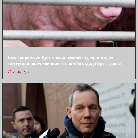
News paparazzi: Цар тахлын хэмжээнд хүрч мэдэх
томуугийн вирусийн шинэ төрөл Хятадад бүртгэгджээ
2020/06/30