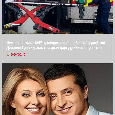
News paparazzi: АНУ-д халдвараар нас барсан хүний тоо
Дэлхийн I дайнд амь үрэгдсэн цэргүүдийн тоог давжээ
2020/06/17