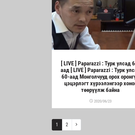
[ LIVE ] Paparazzi : Турк улсад 
аад [ LIVE ] Paparazzi : Турк ул
60-аад Монголчууд орох оронгү
цэцэрлэгт хүрээлэнгээр хоно
төөрүүлж байна
2020/06/23
1
2