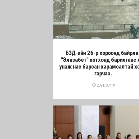
БЗД-ийн 26-р хороонд байрла
"Элизабет" хотхонд барилгаас 
унаж нас барсан харамсалтай х
гарчээ.
2021/03/19