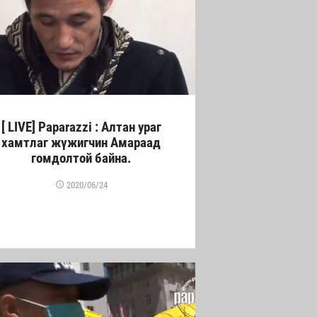
[ LIVE] Paparazzi : Алтан ураг
хамтлаг жүжигчин Амараад
гомдолтой байна.
2020/06/24