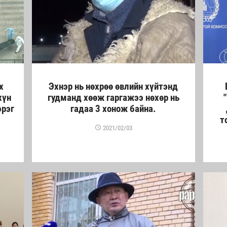
х
Эхнэр нь нөхрөө өвлийн хүйтэнд
хүн
гудманд хөөж гаргажээ нөхөр нь
эрэг
гадаа 3 хонож байна.
т
2021/02/03