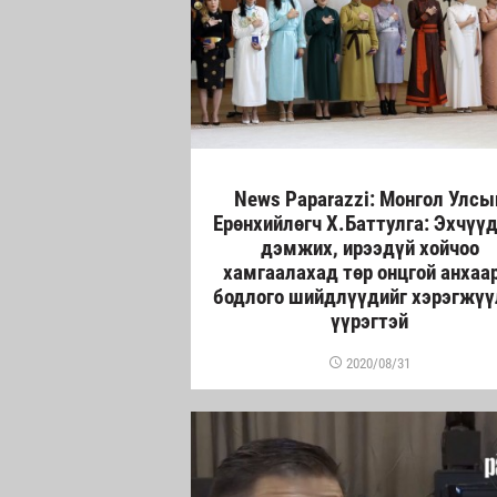
News Paparazzi: Монгол Улсы
Ерөнхийлөгч Х.Баттулга: Эхчүү
дэмжих, ирээдүй хойчоо
хамгаалахад төр онцгой анхаа
бодлого шийдлүүдийг хэрэгжүү
үүрэгтэй
2020/08/31