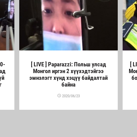
60-
[ LIVE ] Paparazzi: Польш улсад
[ 
сад
Монгол иргэн 2 хүүхэдтэйгээ
Мон
й
эмнэлэгт хүнд хэцүү байдалтай
бо
г
байна
2020/06/23