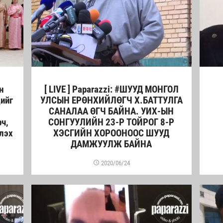
н
[ LIVE ] Paparazzi: #ШУУД МОНГОЛ
дийг
УЛСЫН ЕРӨНХИЙЛӨГЧ Х.БАТТУЛГА
САНАЛАА ӨГЧ БАЙНА. УИХ-ЫН
рч,
СОНГУУЛИЙН 23-Р ТОЙРОГ 8-Р
лэх
ХЭСГИЙН ХОРООНООС ШУУД
ДАМЖУУЛЖ БАЙНА
2020/06/24