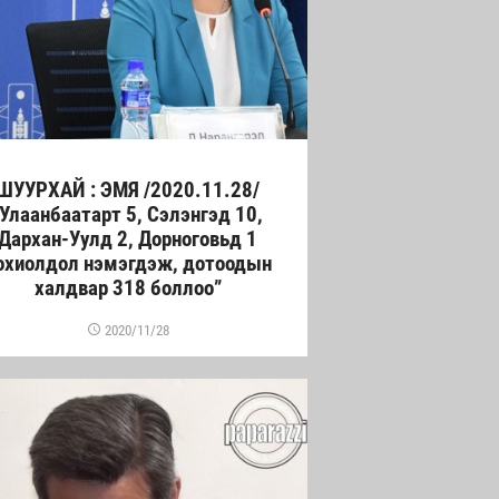
ШУУРХАЙ : ЭМЯ /2020.11.28/
"Улаанбаатарт 5, Сэлэнгэд 10,
Дархан-Уулд 2, Дорноговьд 1
охиолдол нэмэгдэж, дотоодын
халдвар 318 боллоо”
2020/11/28