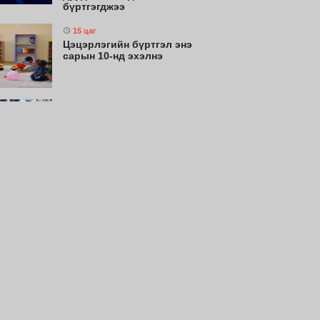
бүртгэгджээ
15 цаг
Цэцэрлэгийн бүртгэл энэ
сарын 10-нд эхэлнэ
17 цаг
Энэ сарын 15-наас эхэлж
тээврийн хэрэгслийн улсын
дугаарын тэгш, сондгой
ангиллаар хөдөлгөөнд
оролцоно
17 цаг
Монгол Улсын эмэгтэй
шигшээ баг Азийн наадам-д
оролцохоор бэлтгэлээ
хангаж байна
18 цаг
Монгол Улсын эрэгтэй
шигшээ баг Япон Улсыг
зорилоо