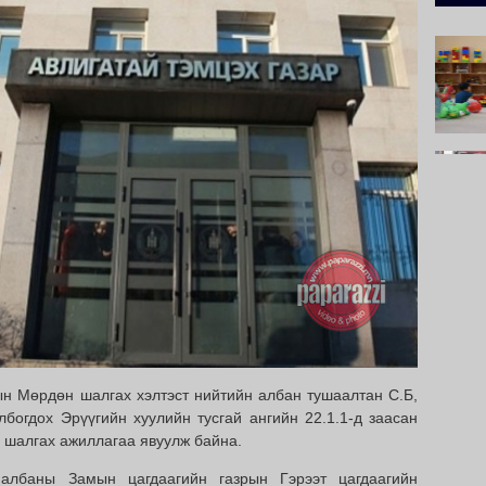
ын Мөрдөн шалгах хэлтэст нийтийн албан тушаалтан С.Б,
олбогдох Эрүүгийн хуулийн тусгай ангийн 22.1.1-д заасан
н шалгах ажиллагаа явуулж байна.
 албаны Замын цагдаагийн газрын Гэрээт цагдаагийн