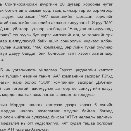
нь Сонгинохайрхан дүүргийн 20 дугаар хорооны нутаг
лэх болон авто замын орц, гарц шинээр гаргах зорилгоор
 эвдэж гэмтээсэн “МА” компанийн гаргасан зөрчлийг
агийн хэлтсийн чиглэлийн ахлах зохицуулагч П.Я руу “МА”
Д-ын гуйлтаар, утсаар холбогдон “Наадхаа зохицуулаад
очих” гэх хууль бус үүрэг чиглэлийг өгч, уг зөрчлийг эрх
аар шалгуулахгүй байх ашиг сонирхлын үүднээс албан
уулан ашиглаж, “МА” компанид Зөрчлийн тухай хуулиар
гүй давуу байдал бий болгосон гэмт хэрэгт хатгагчаар
а.
.Б нь үргэлжилсэн үйлдлээр Гэрээт цагдаагийн хэлтэст
нн түлшийг өөрийн танил “АА” компанийн захирал Г.Ж-д
багын найз болох “ЭОК” компанийн захирал Д.А-гийн
 сая төгрөгийг шилжүүлэн авч өөртөө санхүүгийн давуу
ь мөрдөн шалгах ажиллагааны явцад тогтоогджээ.
зрын Мөрдөн шалгах хэлтсээс дээрх хэрэгт 6 хүнийг
, мөрдөн шалгах ажиллагааг явуулж байгаа бөгөөд
ээр олон нийтийн сүлжээнд бичсэн “АТГ-т нөлөөлж авлигын
х мэдээлэл нь огт үндэслэлгүй, илт худал ташаа болохыг
гэж АТГ-аас мэдээллээ.