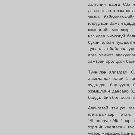
хэлтсийн дарга С.Б 
дэвсгэрт авто зам сэт
замын байгууламжийг
илрүүлсэн Замын цагда
компанийн менежер Т.
нэг удаа чимээгүй болг
бүхий албан тушаалтн
тушаалын байдлаа урв
арга хэмжээ авахуулал
хамтран оролцсон байн
Түүнчлэн яллагдагч С
ашиглагдах ёстой 1 то
худалдан борлуулж, 
эзэмшлийн дансаар 3,2
байдал бий болгосон н
Авлигатай тэмцэх га
яллагдагчаар татан
“Shinebayar Altai” нэр
хэргийг хаалгасан” гэ
үүгээр мэдэгдэж байна