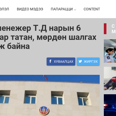
ЭЛЭЛ
ВИДЕО МЭДЭЭ
ПАПАРАЦЦИ
CONTENT
менежер Т.Д нарын 6
С
М
ар татан, мөрдөн шалгах
ж байна
ХУВААЛЦАХ
ЖИРГЭХ