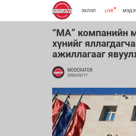
ЭХЛЭЛ
LIVE
МЭДЭ
“МА” компанийн 
хүнийг яллагдагча
ажиллагааг явуул
MODERATOR
2026/05/17