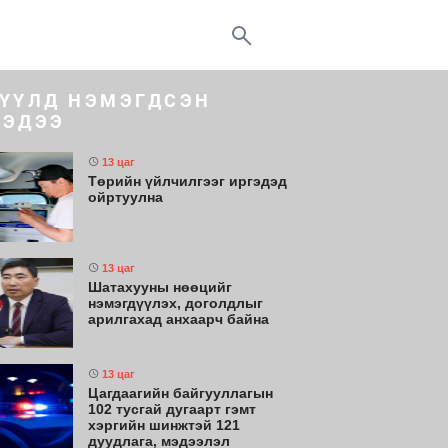
ҮҮЛД НЭМЭГДСЭН
ЭДЭЭ
13 цаг
Төрийн үйлчилгээг иргэдэд
ойртуулна
13 цаг
Шатахууны нөөцийг
нэмэгдүүлэх, доголдлыг
арилгахад анхаарч байна
13 цаг
Цагдаагийн байгууллагын
102 тусгай дугаарт гэмт
хэргийн шинжтэй 121
дуудлага, мэдээлэл