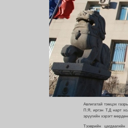
Авлигатай тэмцэх газр
П.Я, иргэн Т.Д нарт х
эрүүгийн хэрэгт мөрдө
Тээврийн цагдаагийн