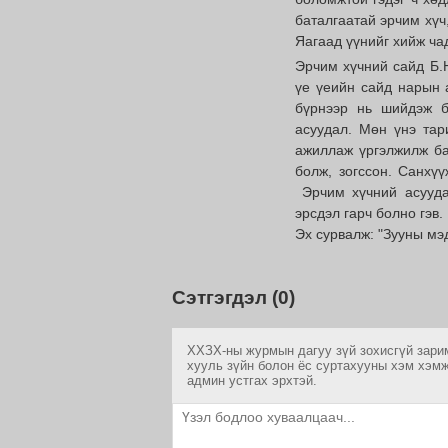
баталгаатай эрчим хүч,
Яагаад үүнийг хийж ча
Эрчим хүчний сайд Б.Н
үе үеийн сайд нарын 
бүрнээр нь шийдэж б
асуудал. Мөн үнэ тар
ажиллаж үргэлжилж ба
болж, зогссон. Санхү
Эрчим хүчний асууда
эрсдэл гарч болно гэв.
Эх сурвалж: "Зууны мэ
Сэтгэгдэл (0)
ХХЗХ-ны журмын дагуу зүй зохисгүй зарим
хууль зүйн болон ёс суртахууны хэм хэмж
админ устгах эрхтэй.