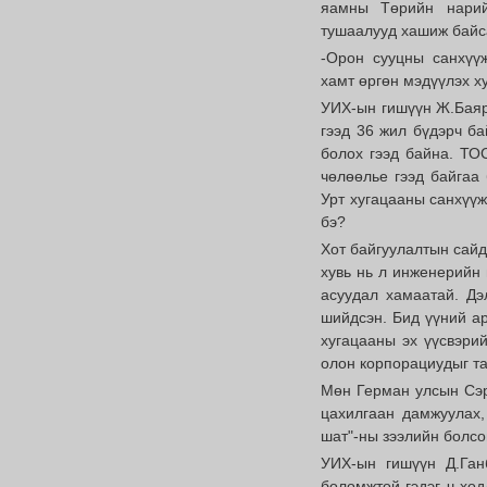
яамны Төрийн нарий
тушаалууд хашиж байс
-Орон сууцны санхүү
хамт өргөн мэдүүлэх х
УИХ-ын гишүүн Ж.Баярм
гээд 36 жил бүдэрч ба
болох гээд байна. ТОС
чөлөөлье гээд байгаа 
Урт хугацааны санхүүж
бэ?
Хот байгуулалтын сайд
хувь нь л инженерийн 
асуудал хамаатай. Дэ
шийдсэн. Бид үүний ар
хугацааны эх үүсвэрий
олон корпорациудыг та
Мөн Герман улсын Сэр
цахилгаан дамжуулах,
шат"-ны зээлийн болсо
УИХ-ын гишүүн Д.Ган
боломжтой гэдэг ч хөд