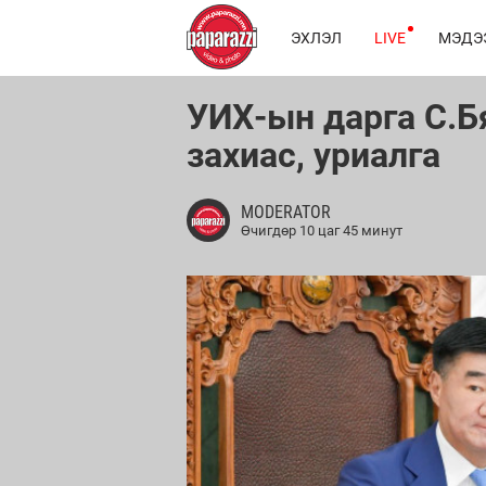
ЭХЛЭЛ
LIVE
МЭДЭ
УИХ-ын дарга С.Б
захиас, уриалга
MODERATOR
Өчигдөр 10 цаг 45 минут