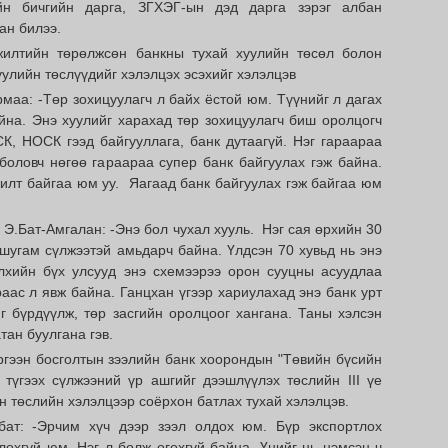
н бичгийн дарга, ЗГХЭГ-ын дэд дарга зэрэг албан
ан билээ.
жилтийн төрөлжсөн банкны тухай хуулийн төсөл болон
уулийн төслүүдийг хэлэлцэх эсэхийг хэлэлцэв
аа: -Төр зохицуулагч л байх ёстой юм. Түүнийг л дагах
йна. Энэ хуулийг харахад төр зохицуулагч биш оролцогч
К, НОСК гээд байгууллага, банк дутаагүй. Нэг гараараа
боловч нөгөө гараараа супер банк байгуулах гэж байна.
илт байгаа юм уу. Яагаад банк байгуулах гэж байгаа юм
 Э.Бат-Амгалан: -Энэ бол чухал хууль. Нэг сая өрхийн 30
шугам сүлжээтэй амьдарч байна. Үлдсэн 70 хувьд нь энэ
лхийн бүх улсууд энэ схемээрээ орон сууцны асуудлаа
аас л явж байна. Ганцхан үгээр хариулахад энэ банк урт
г бүрдүүлж, төр засгийн оролцоог хангана. Таны хэлсэн
тан буулгана гэв.
гээн босголтын зээлийн банк хоорондын "Төвийн бүсийн
 түгээх сүлжээний үр ашгийг дээшлүүлэх төслийн III үе
н төслийн хэлэлцээр соёрхон батлах тухай хэлэлцэв.
бат: -Эрчим хүч дээр зээл олдох юм. Бүр экспортлох
лөхгүй юм. Нэг л болж өгөхгүй байна. Үнийг нь нэмсэн ч