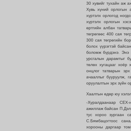
30 хувийг тухайн аж а
Хувь хүний орлогын 
хүртэлх орлогод ногдо
хүртэлх орлогын хэсэ
өртгийн албан татвар
төгрөгөөс 400 сая төг
300 сая төгрөгийн бо
болох үүрэгтэй байса
боломж бүрдэнэ. Энэ 
урсгалын дарамтыг бу
төлөх хугацааг хоёр 
онцлог татварын эрх
ачааллыг бууруулж, г
оруулалтын эрх зүйн о
Хаалтын өдөр юу хэлэ
-Хуралдаанаар СЕХ-
ажиллаж байсан П.Дэл
тус хороо зургаан с
С.Бямбацогтоос сан
хорооны даргаар том