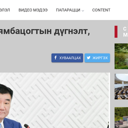
ЭЛЭЛ
ВИДЕО МЭДЭЭ
ПАПАРАЦЦИ
CONTENT
ямбацогтын дүгнэлт,
С
М
ХУВААЛЦАХ
ЖИРГЭХ