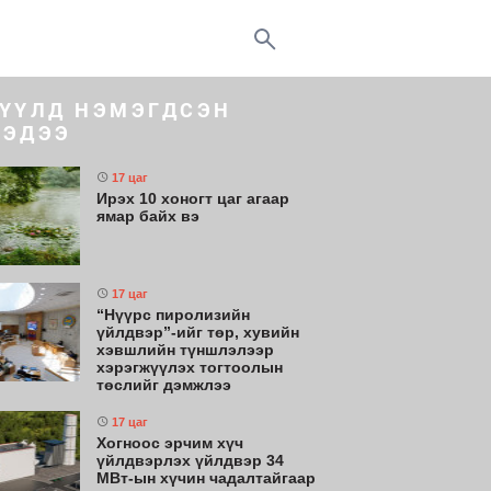
ҮҮЛД НЭМЭГДСЭН
ЭДЭЭ
17 цаг
Ирэх 10 хоногт цаг агаар
ямар байх вэ
17 цаг
“Нүүрс пиролизийн
үйлдвэр”-ийг төр, хувийн
хэвшлийн түншлэлээр
хэрэгжүүлэх тогтоолын
төслийг дэмжлээ
17 цаг
Хогноос эрчим хүч
үйлдвэрлэх үйлдвэр 34
МВт-ын хүчин чадалтайгаар