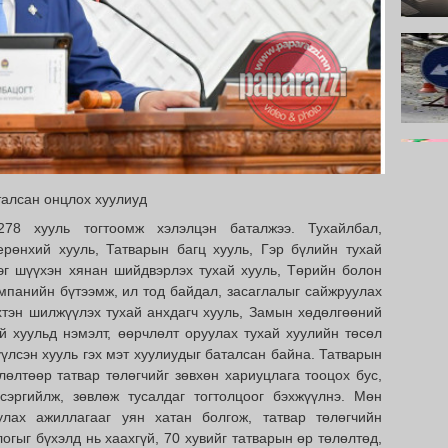
талсан онцлох хуулиуд
278 хууль тогтоомж хэлэлцэн баталжээ. Тухайлбал,
рөнхий хууль, Татварын багц хууль, Гэр бүлийн тухай
эг шүүхэн хянан шийдвэрлэх тухай хууль, Төрийн болон
мпанийн бүтээмж, ил тод байдал, засаглалыг сайжруулах
рхтэн шилжүүлэх тухай анхдагч хууль, Замын хөдөлгөөний
й хуульд нэмэлт, өөрчлөлт оруулах тухай хуулийн төсөл
үлсэн хууль гэх мэт хуулиудыг баталсан байна. Татварын
өлтөөр татвар төлөгчийг зөвхөн хариуцлага тооцох бус,
сэргийлж, зөвлөж тусалдаг тогтолцоог бэхжүүлнэ. Мөн
улах ажиллагааг уян хатан болгож, татвар төлөгчийн
огыг бүхэлд нь хаахгүй, 70 хувийг татварын өр төлөлтөд,