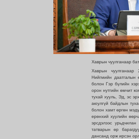
Хаврын чуулганаар ба
Хаврын чуулганаар 
Нийгмийн даатгалын е
болон Гэр бүлийн хэр
орон нутгийн өмчит ко
тухай хууль, Эд, эс э
аюулгүй байдлын туха
болон хамт өргөн мэдү
ерөнхий хуулийн өөрчл
эрсдэлээс урьдчилан 
татварын өр барагду
дансанд орж ирсэн орл