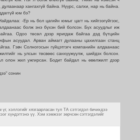
 дулаанаар хангахгүй байна. Нүүрс, салхи, нар нь байна.
ддаггүй юм бэ?
айдалаа: -Ер нь бол цагийн юмыг цагт нь хийгээгүйгээс,
алдаанаас болж энэ бүхэн бий болсон. Бүх асуудлыг иж
айгаа. Одоо төсөл дээр яригдаж байгаа дэд бүтцийн
ифын асуудал. Арван аймагт дулааны цахилгаан станц
йгаа. Гэвч Солногосын гүйцэтгэгч компанийн алдаанаас
үжилтийг нь улсын төсвөөс санхүүжүүлж, шийдэх болсон.
л олон жил ужгирсан. Бодит байдал нь өвөлжилт дээр
дээ" сонин
 үг, хэллэгийг хязгаарласан тул ТА сэтгэгдэл бичихдээ
ээг хүндэтгэнэ үү. Хэм хэмжээг зөрчсөн сэтгэгдэлийг