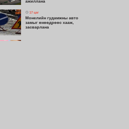
ажиллана
17 цаг
Монелийн гудамжны авто
замыг өнөөдрөөс хааж,
засварлана
17 цаг
Нийслэлийн цэцэрлэгт
хамрагдах I шатны бүртгэл
эхлэхэд 3 хоног үлдлээ
17 цаг
Долоодугаар сард 709.503
зөрчил бүртгэгджээ
17 цаг
Өнөөдөр цахилгаан шугам
тоноглолд хийгдэх засвар
үйлчилгээний хуваарь