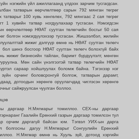
хуйн нэгжийн үйл ажиллагаанд үлдээх зарчим тусгагдсан.
албан татварын өөрчлөлтөөр сарын 792 мянган төгрөг
х татварыг 100 хувь хөнгөлөх, 792 мянгаас 2 сая төгрөг
гт 1 хувийн татвар ногдуулахаар тусгасан. Нэмэгдсэн
ын өөрчлөлтөөр НӨАТ суутган төлөгчийн босгыг 50 сая
рөг болгон нэмэгдүүлэхээр тусгасан. Жишээлбэл, жилийн
рлуулалттай жижиг дэлгүүр өмнө нь НӨАТ суутган төлөгч
н бол шинэ босгоор НӨАТ суутган төлөгч болохгүй байх
нь жижиг бизнесийн тайлан, баримт бүрдүүлэлт, мөнгөн
уруулна. Мөн сайн үнэлгээтэй татвар төлөгчийн НӨАТ
хүртэл сараар хойшлуулах боломж байна. Тэгэхээр нэг
 зүйн орчинг боловсронгуй болгож, татварын дарамт,
адаад, дотоодын хөрөнгө оруулагчдад чиглэсэн хөрөнгө
рчныг сайжруулсан чуулган боллоо.
лцэв
ны даргаар Н.Мягмарыг томиллоо. СЕХ-ны даргаар
гэрнаранг Гаалийн Ерөнхий газрын даргаар томилсон тул
ар орчим даргагүй байсан юм. Тэгвэл УИХ-ын дарга
ал болгосны дагуу Н.Мягмарыг Сонгуулийн Ерөнхий
иллоо. Н.Мягмар өмнө нь Хууль зүй, дотоод хэргийн