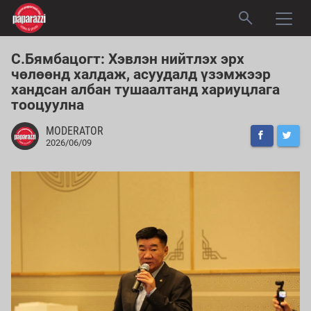
С.Бямбацогт: Хэвлэн нийтлэх эрх
чөлөөнд халдаж, асуудалд үзэмжээр
хандсан албан тушаалтанд хариуцлага
тооцуулна
MODERATOR
2026/06/09