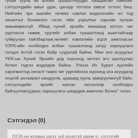
тухай хууль нь албан тушаалтнуудыг хаацайлах бамбай,
сэтгүүлчдийн амыг үдэх, цензур тогтоох зэвсэг огтоос биш.
Нийтийн эрх ашгийн төлөөх хэвлэл мэдээллийн ил тод
хяналтыг боомилох гэсэн ийм ухралтыг хэрхэвч хүлээн
зөвшөөрөхгүй. Иймд хүний эрхийн манаанд зогсох чиг
үүргээсээ гажиж, хуулийг албан тушаалтанд ашигтайгаар
гуйвуулан тайлбарлаж,чөлөөт хэвлэлийн эсрэг ажилласан
ХЭҮК-ийн холбогдох албан тушаалтанд хатуу хариуцлага
тооцох ёстой гэсэн байр суурьтай байна. Мөн энэ асуудлыг
УИХ-ын Хүний Эрхийн дэд хороонд чиглэл өгч шалгуулах
болно гэдгээ мэдэгдэж байна. Улсын Их Хурал хуулийн
хэрэгжилтэд хяналт тавих чиг үүргийнхээ хүрээнд энэ асуудалд
онцгой анхаарал хандуулж, цаашид хууль завхруулахгүй байх,
сэтгүүлчдийн эрхийг хангах чиглэлээр холбогдох
байгууллагуудаас хариуцлага шаардаж ажиллах болно" гэлээ.
Сэтгэгдэл (0)
ХХЗХ-ны журмын дагуу зүй зохисгүй зарим үг, хэллэгийг