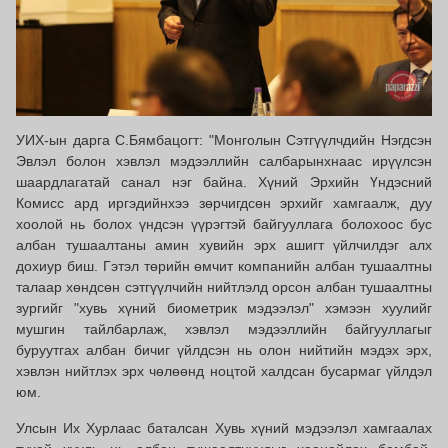
УИХ-ын дарга С.Бямбацогт: "Монголын Сэтгүүлчдийн Нэгдсэн
Эвлэл болон хэвлэл мэдээллийн салбарынхнаас ирүүлсэн
шаардлагатай санал нэг байна. Хүний Эрхийн Үндэсний
Комисс ард иргэдийнхээ зөрчигдсөн эрхийг хамгаалж, дуу
хоолой нь болох үндсэн үүрэгтэй байгууллага болохоос бус
албан тушаалтаны амин хувийн эрх ашигт үйлчилдэг алх
дохиур биш. Гэтэл төрийн өмчит компанийн албан тушаалтны
талаар хөндсөн сэтгүүлчийн нийтлэлд орсон албан тушаалтны
зургийг "хувь хүний биометрик мэдээлэл" хэмээн хуулийг
мушгин тайлбарлаж, хэвлэл мэдээллийн байгууллагыг
буруутгах албан бичиг үйлдсэн нь олон нийтийн мэдэх эрх,
хэвлэн нийтлэх эрх чөлөөнд ноцтой халдсан бусармаг үйлдэл
юм.
Улсын Их Хурлаас баталсан Хувь хүний мэдээлэл хамгаалах