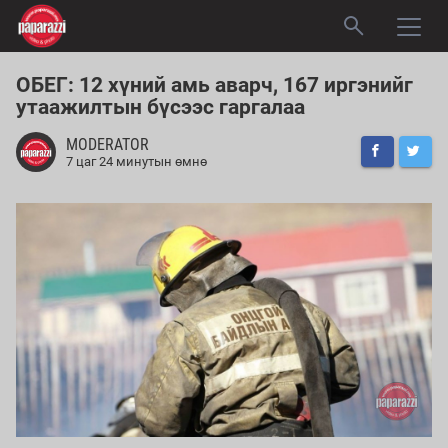
ОБЕГ: 12 хүний амь аварч, 167 иргэнийг
утаажилтын бүсээс гаргалаа
MODERATOR
7 цаг 24 минутын өмнө