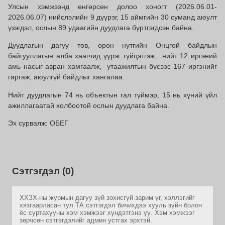
Улсын хэмжээнд өнгөрсөн долоо хоногт (2026.06.01-
2026.06.07) нийслэлийн 9 дүүрэг, 15 аймгийн 30 суманд аюулт
үзэгдэл, ослын 89 удаагийн дуудлага бүртгэгдсэн байна.
Дуудлагын дагуу төв, орон нутгийн Онцгой байдлын
байгууллагын алба хаагчид үүрэг гүйцэтгэж, нийт 12 иргэний
амь насыг авран хамгаалж, утаажилтын бүсээс 167 иргэнийг
гаргаж, аюулгүй байдлыг хангалаа.
Нийт дуудлагын 74 нь объектын гал түймэр, 15 нь хүний үйл
ажиллагаатай холбоотой ослын дуудлага байна.
Эх сурвалж: ОБЕГ
Сэтгэгдэл (0)
ХХЗХ-ны журмын дагуу зүй зохисгүй зарим үг, хэллэгийг
хязгаарласан тул ТА сэтгэгдэл бичихдээ хууль зүйн болон
ёс суртахууны хэм хэмжээг хүндэтгэнэ үү. Хэм хэмжээг
зөрчсөн сэтгэгдэлийг админ устгах эрхтэй.