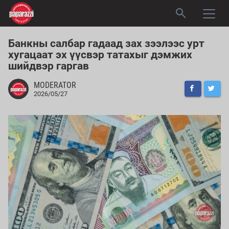
Банкны салбар гадаад зах зээлээс урт
хугацаат эх үүсвэр татахыг дэмжих
шийдвэр гаргав
MODERATOR
2026/05/27