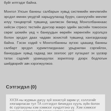
буйг илтгэдэг байна.
Монгол Улсын банкны салбарын хувьд системийн мөчлөгийн
эрсдэл өмнөх үеүдтэй харьцуулахад буурч, санхүүгийн мөчлөг
илүү тэнцвэртэй түвшинд шилжсэн бөгөөд Монголбанкнаас
хийсэн стресс тестийн дүнгээр макро эдийн засгийн томоохон
сөрөг шокийн үед ч банкуудын өөрийн хөрөнгийн хүрэлцээ
болон эрсдэл даах чадавх зохистой түвшинд хангагдахаар
байна. Гэсэн хэдий ч Монголбанкны зүгээс цаашид банкны
салбарт эрсдэл хуримтлагдахаас урьдчилан сэргийлэх,
банкуудын хувьд гадаад зах зээлээс урт хугацаат эх үүсвэр
татах сэдлийг урамшуулах зорилгоор дээрх бодлогын
шийдвэрийг авч хэрэгжүүлжээ.
Сэтгэгдэл (0)
ХХЗХ-ны журмын дагуу зүй зохисгүй зарим үг, хэллэгийг
хязгаарласан тул ТА сэтгэгдэл бичихдээ хууль зүйн болон
ёс суртахууны хэм хэмжээг хүндэтгэнэ үү. Хэм хэмжээг