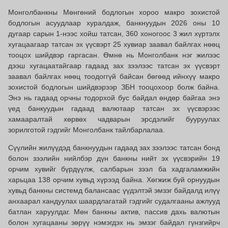
Монголбанкны Мөнгөний бодлогын хороо макро зохистой
бодлогын асуудлаар хуралдаж, банкнуудын 2026 оны 10
дугаар сарын 1-нээс хойш татсан, 360 хоногоос 3 жил хүртэлх
хугацаагаар татсан эх үүсвэрт 25 хувиар заавал байлгах нөөц
тооцох шийдвэр гаргасан. Өмнө нь Монголбанк нэг жилээс
дээш хугацаатайгаар гадаад зах зээлээс татсан эх үүсвэрт
заавал байлгах нөөц тоодоггүй байсан бөгөөд ийнхүү макро
зохистой бодлогын шийдвэрээр ЗБН тооцохоор болж байна.
Энэ нь гадаад орчны тодорхой бус байдал өндөр байгаа энэ
үед банкуудын гадаад валютаар татсан эх үүсвэрээс
хамааралтай хөрвөх чадварын эрсдэлийг бууруулах
зорилготой гэдгийг Монголбанк тайлбарлалаа.
Сүүлийн жилүүдэд банкнуудын гадаад зах зээлээс татсан бонд
болон зээлийн нийлбэр дүн банкны нийт эх үүсвэрийн 19
орчим хувийг бүрдүүлж, салбарын зээл ба хадгаламжийн
харьцаа 138 орчим хувьд хүрээд байна. Хөгжиж буй орнуудын
хувьд банкны системд балансаас үүдэлтэй эмзэг байдалд илүү
анхаарал хандуулах шаардлагатай гэдгийг судалгааны ажлууд
батлан харуулдаг. Мөн банкны актив, пассив дахь валютын
болон хугацааны зөрүү нэмэгдэх нь эмзэг байдал гүнзгийрч