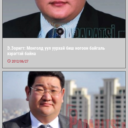
Э.Зоригт: Монголд уул уурхай биш ногоон байгаль
хэрэгтэй байна
2012/06/27