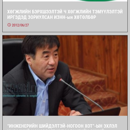
ХӨГЖЛИЙН БЭРХШЭЭЛТЭЙ Ч ХӨГЖЛИЙН ТЭМҮҮЛЭЛТЭЙ
ИРГЭДЭД ЗОРИУЛСАН ИЗНН-ын ХӨТӨЛБӨР
2012/06/27
“ИНЖЕНЕРИЙН ШИЙДЭЛТЭЙ-НОГООН ХОТ”-ЫН ЭХЛЭЛ