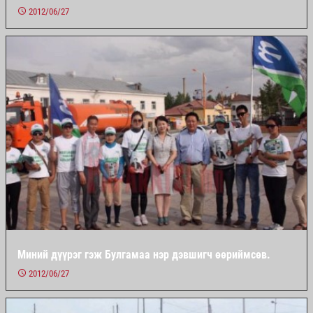
2012/06/27
Миний дүүрэг гэж Булгамаа нэр дэвшигч өөриймсөв.
2012/06/27