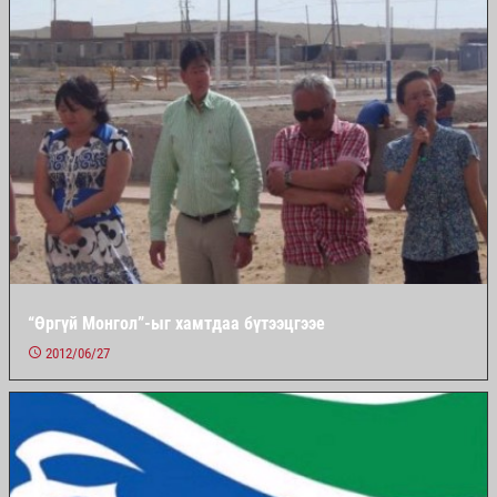
“Өргүй Монгол”-ыг хамтдаа бүтээцгээе
2012/06/27