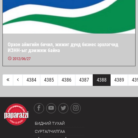
Орхон аймгийн бичил, жижиг дунд бизнес эрхлэгчид
ИЗНН-ыг дэмжиж байна
2012/06/27
4384
4385
4386
4387
4388
4389
43
БИДНИЙ ТУХАЙ
СУРТАЛЧИЛГАА