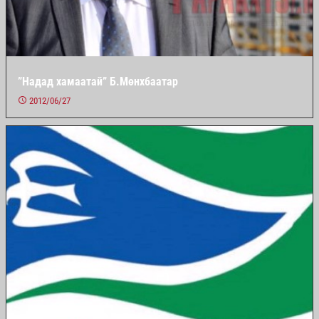
”Надад хамаатай” Б.Мөнхбаатар
2012/06/27