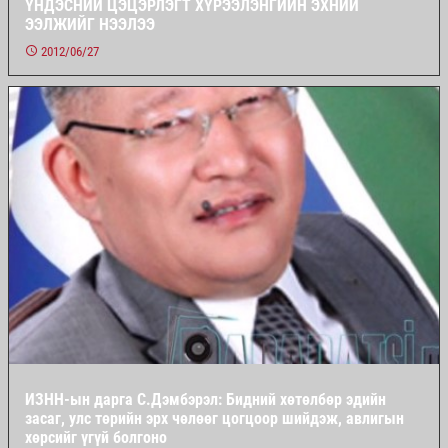
ҮНДЭСНИЙ ЦЭЦЭРЛЭГТ ХҮРЭЭЛЭНГИЙН ЭХНИЙ
ЭЭЛЖИЙГ НЭЭЛЭЭ
2012/06/27
ИЗНН-ын дарга С.Дэмбэрэл: Бидний хөтөлбөр эдийн
засаг, улс төрийн эрх чөлөөг цогцоор шийдэж, авлигын
хөрсийг үгүй болгоно