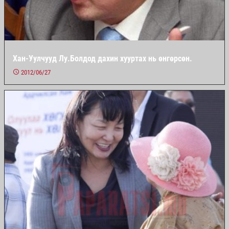
Хан-Уулчууд Лу.Болдод дахин хууртах нь өнгөрсөн.
2012/06/27