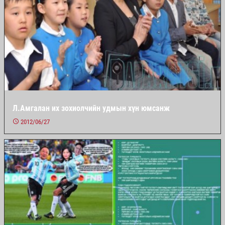
Л.Амгалан их зохиолчийн удмын хүн юмсанж
2012/06/27