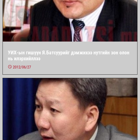
УИХ-ын гишүүн Я.Батсуурийг дэмжихээ нутгийн зон олон
нь илэрхийллээ
2012/06/27