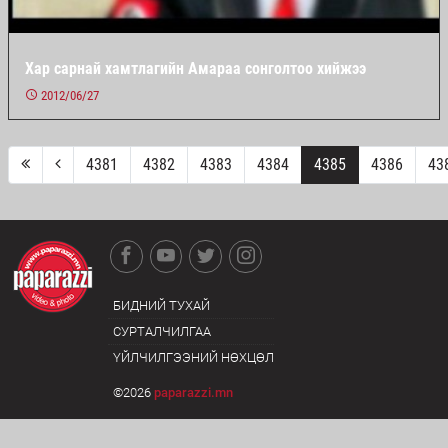
Хар сарнай хамтлагийн Амараа сонголтоо хийжээ
2012/06/27
4381
4382
4383
4384
4385
4386
43
БИДНИЙ ТУХАЙ
СУРТАЛЧИЛГАА
ҮЙЛЧИЛГЭЭНИЙ НӨХЦӨЛ
©2026
paparazzi.mn