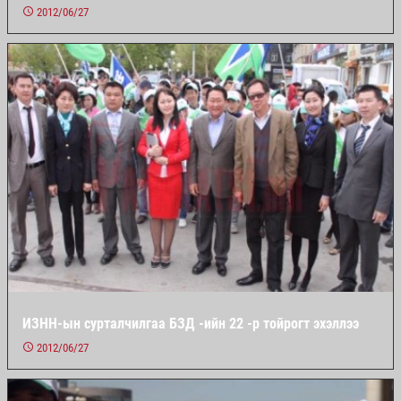
2012/06/27
ИЗНН-ын сурталчилгаа БЗД -ийн 22 -р тойрогт эхэллээ
2012/06/27