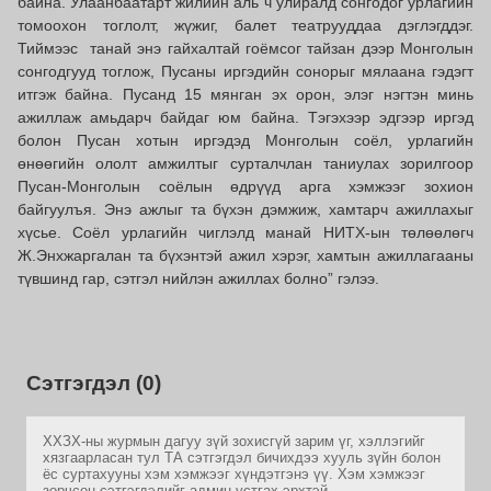
байна. Улаанбаатарт жилийн аль ч улиралд сонгодог урлагийн
томоохон тоглолт, жүжиг, балет театрууддаа дэглэгддэг.
Тиймээс танай энэ гайхалтай гоёмсог тайзан дээр Монголын
сонгодгууд тоглож, Пусаны иргэдийн сонорыг мялаана гэдэгт
итгэж байна. Пусанд 15 мянган эх орон, элэг нэгтэн минь
ажиллаж амьдарч байдаг юм байна. Тэгэхээр эдгээр иргэд
болон Пусан хотын иргэдэд Монголын соёл, урлагийн
өнөөгийн ололт амжилтыг сурталчлан таниулах зорилгоор
Пусан-Монголын соёлын өдрүүд арга хэмжээг зохион
байгуулъя. Энэ ажлыг та бүхэн дэмжиж, хамтарч ажиллахыг
хүсье. Соёл урлагийн чиглэлд манай НИТХ-ын төлөөлөгч
Ж.Энхжаргалан та бүхэнтэй ажил хэрэг, хамтын ажиллагааны
түвшинд гар, сэтгэл нийлэн ажиллах болно” гэлээ.
Сэтгэгдэл (0)
ХХЗХ-ны журмын дагуу зүй зохисгүй зарим үг, хэллэгийг
хязгаарласан тул ТА сэтгэгдэл бичихдээ хууль зүйн болон
ёс суртахууны хэм хэмжээг хүндэтгэнэ үү. Хэм хэмжээг
зөрчсөн сэтгэгдэлийг админ устгах эрхтэй.