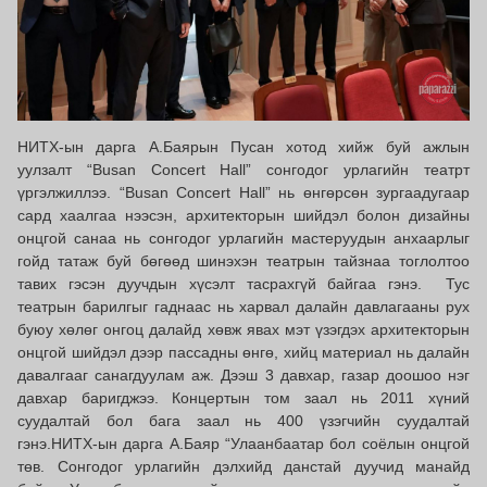
НИТХ-ын дарга А.Баярын Пусан хотод хийж буй ажлын
уулзалт “Busan Concert Hall” сонгодог урлагийн театрт
үргэлжиллээ. “Busan Concert Hall” нь өнгөрсөн зургаадугаар
сард хаалгаа нээсэн, архитекторын шийдэл болон дизайны
онцгой санаа нь сонгодог урлагийн мастеруудын анхаарлыг
гойд татаж буй бөгөөд шинэхэн театрын тайзнаа тоглолтоо
тавих гэсэн дуучдын хүсэлт тасрахгүй байгаа гэнэ. Тус
театрын барилгыг гаднаас нь харвал далайн давлагааны рух
буюу хөлөг онгоц далайд хөвж явах мэт үзэгдэх архитекторын
онцгой шийдэл дээр пассадны өнгө, хийц материал нь далайн
давалгааг санагдуулам аж. Дээш 3 давхар, газар доошоо нэг
давхар баригджээ. Концертын том заал нь 2011 хүний
суудалтай бол бага заал нь 400 үзэгчийн суудалтай
гэнэ.НИТХ-ын дарга А.Баяр “Улаанбаатар бол соёлын онцгой
төв. Сонгодог урлагийн дэлхийд данстай дуучид манайд