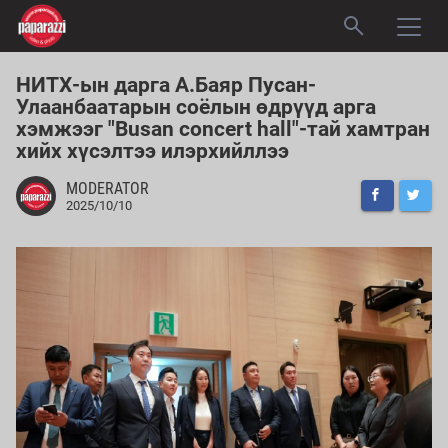
НИТХ-ын дарга А.Баяр Пусан-
Улаанбаатарын соёлын өдрүүд арга
хэмжээг "Busan concert hall"-тай хамтран
хийх хүсэлтээ илэрхийллээ
MODERATOR
2025/10/10