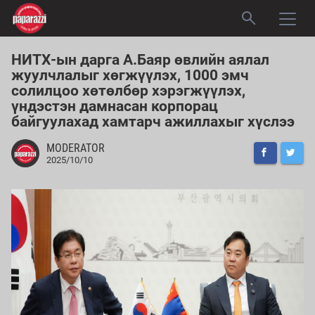
НИТХ-ын дарга А.Баяр өвлийн аялал
жуулчлалыг хөгжүүлэх, 1000 эмч
солилцоо хөтөлбөр хэрэгжүүлэх,
үндэстэн дамнасан корпорац
байгуулахад хамтарч ажиллахыг хүслээ
MODERATOR
2025/10/10