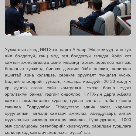
Уулзалтын эхэнд НИТХ-ын дарга А.Баяр “Монголчууд ганц хүн
айл болдоггүй, ганц мод гал болдоггүй гэлцдэг. Хоёр хот
хамтын ажиллагаагаа шинэ түвшинд гаргаж, зорилгоо нэгтгэж,
бодлогын түвшинд биенээ дэмжиж байж хөгжиж, харилцан
ашигтай яриа хэлэлцээ, хөрөнгө оруулалт, түншлэл үүснэ.
Бидний өнөөдрийн уулзалт, хэлэлцээ ирээдүйн 20-30 жилд ч
үр дүнгээ өгсөн сайн хамтралын эхлэл болно гэдэгт
эргэлзэхгүй байна” гэдгийг онцоллоо. НИТХ-ын дарга А.Баяр
хамтын ажиллагааны хүрээнд гурван саналыг албан ёсоор
тавилаа. Тодруулбал, "Нэгдүгээрт, эдийн засаг, хөрөнгө
оруулалтын чиглэлд хамтарч ажиллах, Хоёрдугаарт, аялал
жуулчлалын чиглэлд хамтарч ажиллах, Гуравдугаарт, 1000
эмч солилцооны хөтөлбөрийг хэрэгжүүлж, харилцан туршлага
солилцоход хамтарч ажиллахыг хүсье" гэв.