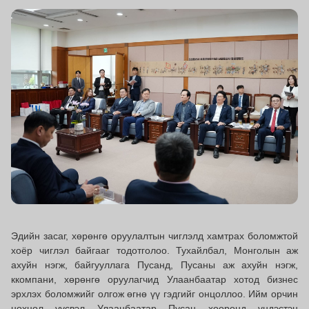
Эдийн засаг, хөрөнгө оруулалтын чиглэлд хамтрах боломжтой
хоёр чиглэл байгааг тодотголоо. Тухайлбал, Монголын аж
ахуйн нэгж, байгууллага Пусанд, Пусаны аж ахуйн нэгж,
ккомпани, хөрөнгө оруулагчид Улаанбаатар хотод бизнес
эрхлэх боломжийг олгож өгнө үү гэдгийг онцоллоо. Ийм орчин
нөхцөл үүсвэл Улаанбаатар Пусан хооронд үндэстэн