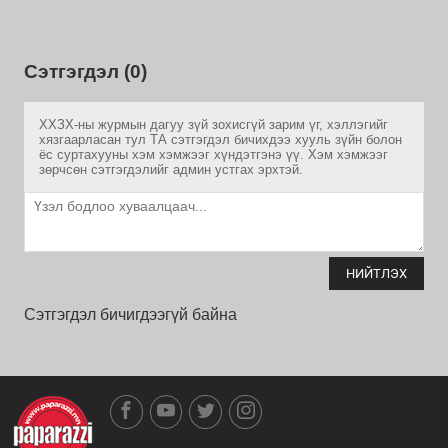
Сэтгэгдэл (0)
ХХЗХ-ны журмын дагуу зүй зохисгүй зарим үг, хэллэгийг
хязгаарласан тул ТА сэтгэгдэл бичихдээ хууль зүйн болон
ёс суртахууны хэм хэмжээг хүндэтгэнэ үү. Хэм хэмжээг
зөрчсөн сэтгэгдэлийг админ устгах эрхтэй.
НИЙТЛЭХ
Сэтгэгдэл бичигдээгүй байна