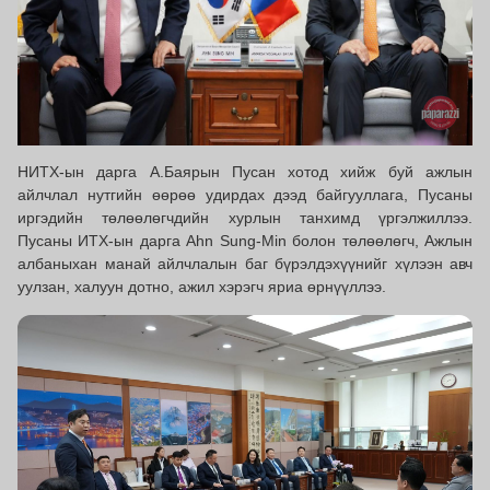
НИТХ-ын дарга А.Баярын Пусан хотод хийж буй ажлын
айлчлал нутгийн өөрөө удирдах дээд байгууллага, Пусаны
иргэдийн төлөөлөгчдийн хурлын танхимд үргэлжиллээ.
Пусаны ИТХ-ын дарга Ahn Sung‑Min болон төлөөлөгч, Ажлын
албаныхан манай айлчлалын баг бүрэлдэхүүнийг хүлээн авч
уулзан, халуун дотно, ажил хэрэгч яриа өрнүүллээ.