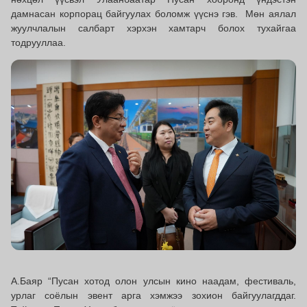
дамнасан корпорац байгуулах боломж үүснэ гэв. Мөн аялал
жуулчлалын салбарт хэрхэн хамтарч болох тухайгаа
тодрууллаа.
А.Баяр “Пусан хотод олон улсын кино наадам, фестиваль,
урлаг соёлын эвент арга хэмжээ зохион байгуулагддаг.