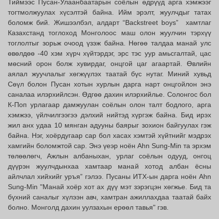
Тиймээс Пусан-Улаанбаатарын соёлын өдрүүд арга хэмжээг
тогтмолжуулах хүсэлтэй байна. Ийм эрэлт, жуулчдыг татах
боломж бий. Жишээлбэл, алдарт “Backstreet boys” хамтлаг
Казахстанд тоглоход Монголоос маш олон жуулчин тэрхүү
тоглолтыг зорьж очоод үзэж байна. Нөгөө талдаа манай улс
өвөлдөө -40 хэм хүрч хүйтэрдэг, эрс тэс уур амьсгалтай, цас
мөсний орон болж хувирдаг, онцгой цаг агаартай. Өвлийн
аялал жуучлалыг хөгжүүлэх таатай бүс нутаг. Миний хувьд
Сөүл болон Пусан хотын хурлын дарга нарт онцгойлон энэ
саналаа илэрхийлсэн. Өдгөө дахин илэрхийлье. Солонгос бол
К-Поп урлагаар дамжуулан соёлын олон талт бодлого, арга
хэмжээ, үйлчилгээгээ дэлхий нийтэд хүргэж байна. Бид ирэх
жил анх удаа 10 мянган адууны баярыг зохион байгуулах гэж
байна. Нэг, хоёрдугаар сар бол хасах хэмтэй хүйтнийг мэдрэх
хамгийн боломжтой сар. Энэ үеэр ноён Ahn Sung‑Min та эрхэм
төлөөлөгч, Ажлын албаныхан, урлаг соёлын одууд, онгоц
дүүрэн жуулчдынхаа хамтаар манай хотод албан ёсны
айлчлал хийхийг уръя” гэлээ. Пусаны ИТХ-ын дарга ноён Ahn
Sung‑Min "Манай хоёр хот ах дүү мэт зэрэгцэн хөгжье. Бид та
бүхний саналыг хүлээн авч, хамтран ажиллахдаа таатай байх
болно. Монголд дахин уулзахын ерөөл тавья" гэв.