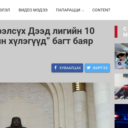
ЭЛЭЛ
ВИДЕО МЭДЭЭ
ПАПАРАЦЦИ
CONTENT
рэлсүх Дээд лигийн 10
С
М
н хүлэгүүд” багт баяр
ХУВААЛЦАХ
ЖИРГЭХ