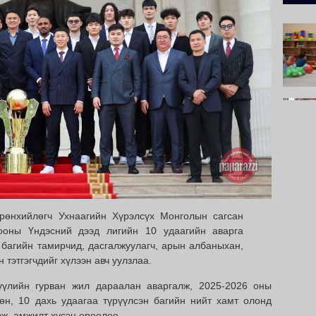
рөнхийлөгч Ухнаагийн Хүрэлсүх Монголын сагсан
ооны Үндэсний дээд лигийн 10 удаагийн аварга
 багийн тамирчид, дасгалжуулагч, арын албаныхан,
н тэтгэгчдийг хүлээн авч уулзлаа.
үүлийн гурван жил дараалан аваргалж, 2025-2026 оны
өн, 10 дахь удаагаа түрүүлсэн багийн нийт хамт олонд
эж, амжилт хүсэн ерөөлөө.