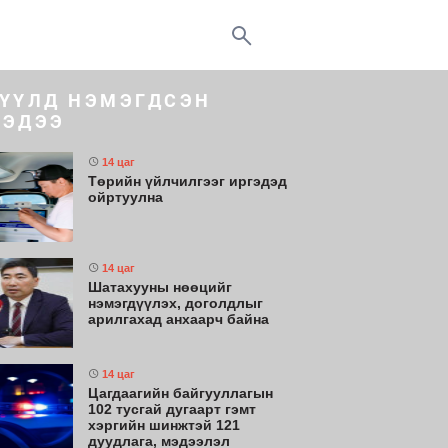
ҮҮЛД НЭМЭГДСЭН
ЭДЭЭ
14 цаг
Төрийн үйлчилгээг иргэдэд
ойртуулна
14 цаг
Шатахууны нөөцийг
нэмэгдүүлэх, доголдлыг
арилгахад анхаарч байна
14 цаг
Цагдаагийн байгууллагын
102 тусгай дугаарт гэмт
хэргийн шинжтэй 121
дуудлага, мэдээлэл