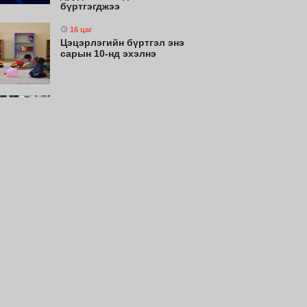
бүртгэгджээ
16 цаг
Цэцэрлэгийн бүртгэл энэ
сарын 10-нд эхэлнэ
18 цаг
Энэ сарын 15-наас эхэлж
тээврийн хэрэгслийн улсын
дугаарын тэгш, сондгой
ангиллаар хөдөлгөөнд
оролцоно
18 цаг
Монгол Улсын эмэгтэй
шигшээ баг Азийн наадам-д
оролцохоор бэлтгэлээ
хангаж байна
18 цаг
Монгол Улсын эрэгтэй
шигшээ баг Япон Улсыг
зорилоо