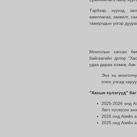
Тэрбээр, хүүхэд, за
ажиллагаа, амжилт, са
тамирчдын үлгэр дуурай
Монголын сагсан бөм
байгаагийн дотор “Ха
удаа дараа хожиж, Ази 
Энэ нь монголчу
олон улсад харуу
“Хасын хүлэгүүд” баг
2025-2026 онд А
Лигт тоглосон анх
2025 онд Азийн а
2025 онд Азийн а