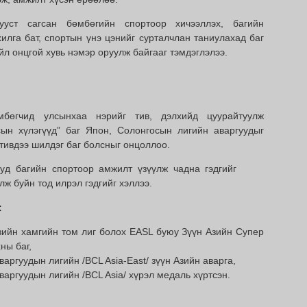
лууст сагсан бөмбөгийн спортоор хичээллэх, багийн
хилга бат, спортын үнэ цэнийг сурталчлан таниулахад баг
л онцгой хувь нэмэр оруулж байгааг тэмдэглэлээ.
бөгчид улсынхаа нэрийг тив, дэлхийд цуурайтуулж
сын хүлэгүүд” баг Япон, Солонгосын лигийн аваргуудыг
тивдээ шилдэг баг болсныг онцоллоо.
уд багийн спортоор амжилт үзүүлж чадна гэдгийг
лж буйн тод илрэл гэдгийг хэллээ.
:
зийн хамгийн том лиг болох EASL буюу Зүүн Азийн Супер
ны баг,
варгуудын лигийн /BCL Asia-East/ зүүн Азийн аварга,
варгуудын лигийн /BCL Asia/ хүрэл медаль хүртсэн.