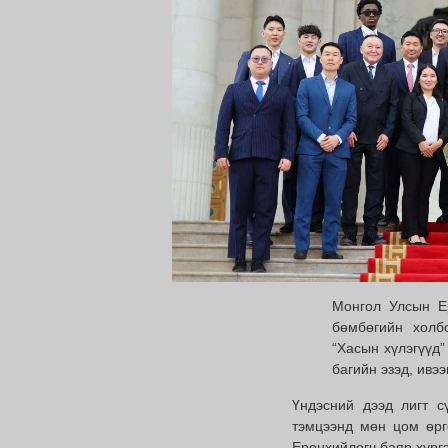
Монгол Улсын Е
бөмбөгийн холб
“Хасын хүлэгүүд”
багийн эзэд, ивээ
Үндэсний дээд лигт с
тэмцээнд мөн цом өрг
Ерөнхийлөгч баяр хүрг