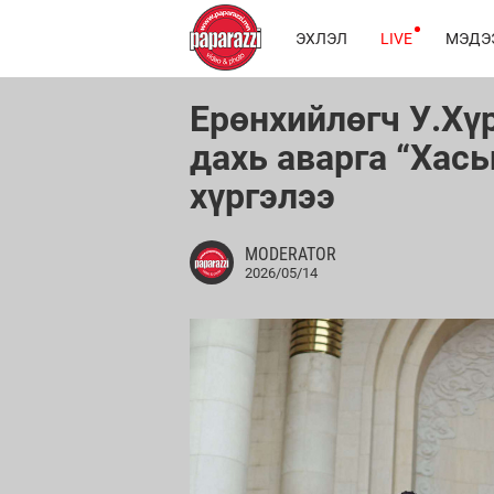
ЭХЛЭЛ
LIVE
МЭДЭ
Ерөнхийлөгч У.Хү
дахь аварга “Хасы
хүргэлээ
MODERATOR
2026/05/14