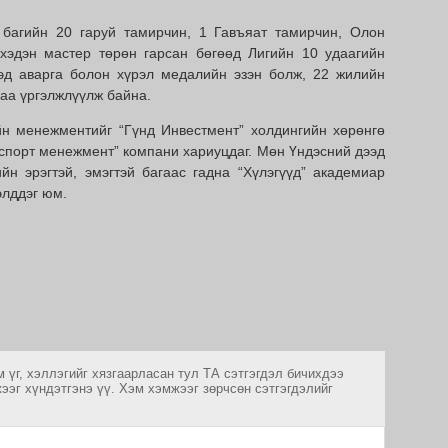
багийн 20 гаруй тамирчин, 1 Гавъяат тамирчин, Олон
хэдэн мастер төрөн гарсан бөгөөд Лигийн 10 удаагийн
дэд аварга болон хүрэл медалийн эзэн болж, 22 жилийн
аа үргэлжлүүлж байна.
йн менежментийг “Гүнд Инвестмент” холдингийн хөрөнгө
 спорт менежмент” компани хариуцдаг. Мөн Үндэсний дээд
йн эрэгтэй, эмэгтэй багаас гадна “Хүлэгүүд” академиар
элддэг юм.
 үг, хэллэгийг хязгаарласан тул ТА сэтгэгдэл бичихдээ
ээг хүндэтгэнэ үү. Хэм хэмжээг зөрчсөн сэтгэгдэлийг