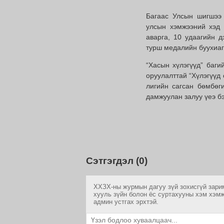
Багаас Улсын шигшээ 
улсын хэмжээний хэд 
аварга, 10 удаагийн 
турш медалийн буухиаг
“Хасын хүлэгүүд” баги
оруулалттай “Хүлэгүүд
лигийн сагсан бөмбөги
дамжуулан залуу үеэ б
Сэтгэгдэл (0)
ХХЗХ-ны журмын дагуу зүй зохисгүй зарим
хууль зүйн болон ёс суртахууны хэм хэмж
админ устгах эрхтэй.