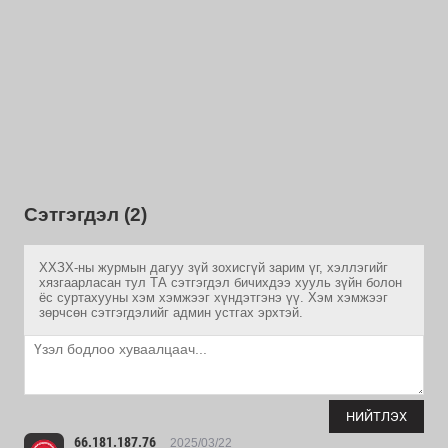
Сэтгэгдэл (2)
ХХЗХ-ны журмын дагуу зүй зохисгүй зарим үг, хэллэгийг
хязгаарласан тул ТА сэтгэгдэл бичихдээ хууль зүйн болон
ёс суртахууны хэм хэмжээг хүндэтгэнэ үү. Хэм хэмжээг
зөрчсөн сэтгэгдэлийг админ устгах эрхтэй.
НИЙТЛЭХ
66.181.187.76
2025/03/22