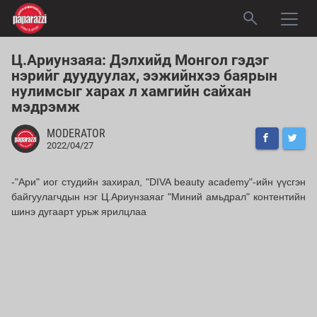
Ц.Ариунзаяа: Дэлхийд Монгол гэдэг
нэрийг дуудуулах, ээжийнхээ баярын
нулимсыг харах л хамгийн сайхан
мэдрэмж
MODERATOR
2022/04/27
-"Ари" иог студийн захирал, "DIVA beauty academy"-ийн үүсгэн
байгуулагчдын нэг Ц.Ариунзаяаг "Миний амьдрал" контентийн
шинэ дугаарт урьж ярилцлаа