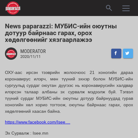
News paparazzi: МУБИС-ийн оюутны
дотуур байрнаас гарах, орох
хөдөлгөөнийг хязгаарлажээ
MODERATOR
2020/11/11
ОХУ-аас ирсэн тээврийн жолоочоос 21 хоногийн дараа
коронавирус илэрч, мөн түүний эхнэр болон МУБИС-ийн
сургуульд сурдаг оюутан дүүгээс нь коронавирусийн халдвар
илэрсэн талаар албаны эх сурвалж мэдээлж буй. Тэгвэл
түүний сурдаг МУБИС-ийн оюутны дотуур байрнуудад гурав
хоногийн хөл хорио тогтоож, оюутны байрнаас гарах, орох
хөдөлгөөний хаасан байна.
https://www.facebook.com/Isee....
Эх Сурвалж : Isee.mn