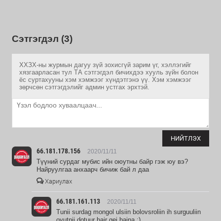
Сэтгэгдэл (3)
ХХЗХ-ны журмын дагуу зүй зохисгүй зарим үг, хэллэгийг
хязгаарласан тул ТА сэтгэгдэл бичихдээ хууль зүйн болон
ёс суртахууны хэм хэмжээг хүндэтгэнэ үү. Хэм хэмжээг
зөрчсөн сэтгэгдэлийг админ устгах эрхтэй.
НИЙТЛЭХ
66.181.178.156
2020/11/11
Түүний сурдаг мубис ийн оюутны байр гэж юу вэ?
Найруулгаа анхаарч бичиж бай л даа
Хариулах
66.181.161.113
2020/11/11
Tunii surdag mongol ulsiin bolovsroliin ih surguuliin
oyutnii dotuur bair gej baina :)