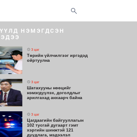
ҮҮЛД НЭМЭГДСЭН
ЭДЭЭ
3 цаг
Төрийн үйлчилгээг иргэдэд
ойртуулна
3 цаг
Шатахууны нөөцийг
нэмэгдүүлэх, доголдлыг
арилгахад анхаарч байна
3 цаг
Цагдаагийн байгууллагын
102 тусгай дугаарт гэмт
хэргийн шинжтэй 121
дуудлага, мэдээлэл