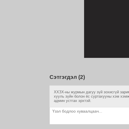
Сэтгэгдэл (2)
ХХЗХ-ны журмын дагуу зүй зохисгүй зарим
хууль зүйн болон ёс суртахууны хэм хэмж
админ устгах эрхтэй.