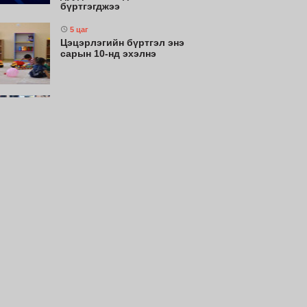
бүртгэгджээ
5 цаг
Цэцэрлэгийн бүртгэл энэ
сарын 10-нд эхэлнэ
7 цаг
Энэ сарын 15-наас эхэлж
тээврийн хэрэгслийн улсын
дугаарын тэгш, сондгой
ангиллаар хөдөлгөөнд
оролцоно
7 цаг
Монгол Улсын эмэгтэй
шигшээ баг Азийн наадам-д
оролцохоор бэлтгэлээ
хангаж байна
8 цаг
Монгол Улсын эрэгтэй
шигшээ баг Япон Улсыг
зорилоо