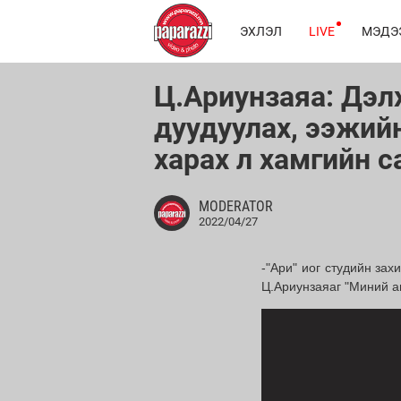
ЭХЛЭЛ
LIVE
МЭДЭ
Ц.Ариунзаяа: Дэл
дуудуулах, ээжий
харах л хамгийн 
MODERATOR
2022/04/27
-"Ари" иог студийн зах
Ц.Ариунзаяаг "Миний а