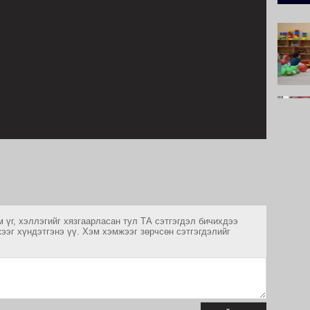
 үг, хэллэгийг хязгаарласан тул ТА сэтгэгдэл бичихдээ
ээг хүндэтгэнэ үү. Хэм хэмжээг зөрчсөн сэтгэгдэлийг