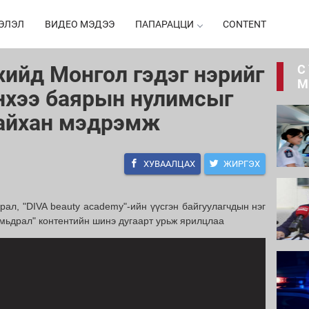
ЭЛЭЛ
ВИДЕО МЭДЭЭ
ПАПАРАЦЦИ
CONTENT
хийд Монгол гэдэг нэрийг
С
М
нхээ баярын нулимсыг
сайхан мэдрэмж
ХУВААЛЦАХ
ЖИРГЭХ
ирал, "DIVA beauty academy"-ийн үүсгэн байгуулагчдын нэг
мьдрал" контентийн шинэ дугаарт урьж ярилцлаа