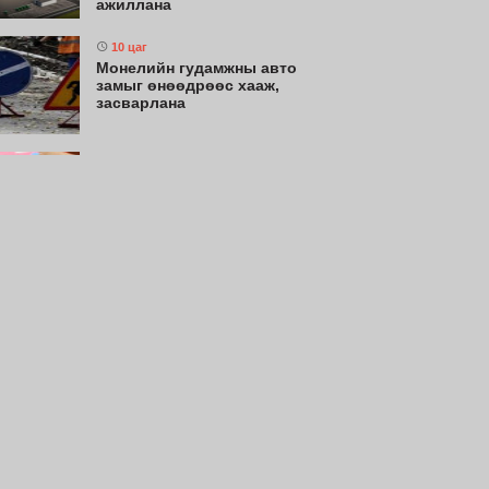
ажиллана
10 цаг
Монелийн гудамжны авто
замыг өнөөдрөөс хааж,
засварлана
10 цаг
Нийслэлийн цэцэрлэгт
хамрагдах I шатны бүртгэл
эхлэхэд 3 хоног үлдлээ
10 цаг
Долоодугаар сард 709.503
зөрчил бүртгэгджээ
10 цаг
Өнөөдөр цахилгаан шугам
тоноглолд хийгдэх засвар
үйлчилгээний хуваарь