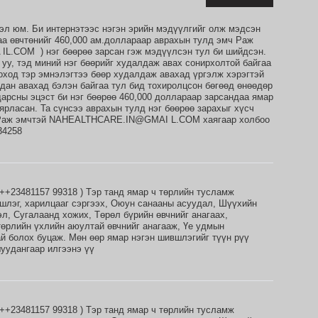
эл юм. Би интернэтээс нэгэн эрийн мэдүүлгийг олж мэдсэн
аа өвчтөнийг 460,000 ам.доллараар аврахын тулд эмч Раж
.COM ) нэг бөөрөө зарсан гэж мэдүүлсэн тул би шийдсэн.
уу, тэд миний нэг бөөрийг худалдаж авах сонирхолтой байгаа
оход тэр эмнэлэгтээ бөөр худалдаж авахад үргэлж хэрэгтэй
дан авахад бэлэн байгаа тул бид тохиролцсон бөгөөд өнөөдөр
арсны эцэст би нэг бөөрөө 460,000 доллараар зарсандаа ямар
аярласан. Та сүнсээ аврахын тулд нэг бөөрөө зарахыг хүсч
? Раж эмчтэй NAHEALTHCARE.IN@GMAI L.COM хаягаар холбоо
34258
++23481157 99318 ) Тэр танд ямар ч төрлийн тусламж
шлэг, харилцааг сэргээх, Оюун санааны асуудал, Шүүхийн
л, Сугалаанд хожих, Төрөл бүрийн өвчнийг анагаах,
төрлийн үхлийн аюултай өвчнийг анагааж, Үе удмын
й болох буцаж. Мөн өөр ямар нэгэн шившлэгийг түүн рүү
уудангаар илгээнэ үү
++23481157 99318 ) Тэр танд ямар ч төрлийн тусламж