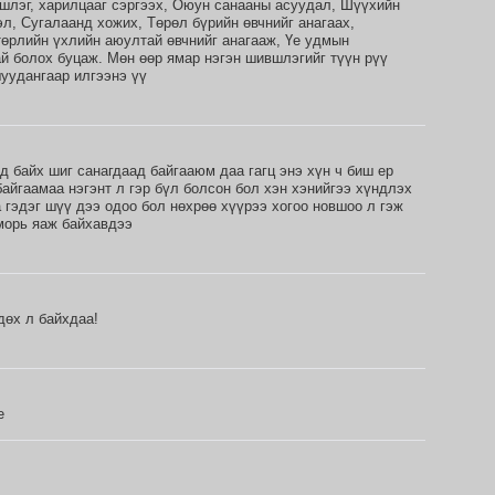
шлэг, харилцааг сэргээх, Оюун санааны асуудал, Шүүхийн
л, Сугалаанд хожих, Төрөл бүрийн өвчнийг анагаах,
төрлийн үхлийн аюултай өвчнийг анагааж, Үе удмын
й болох буцаж. Мөн өөр ямар нэгэн шившлэгийг түүн рүү
уудангаар илгээнэ үү
 байх шиг санагдаад байгааюм даа гагц энэ хүн ч биш ер
айгаамаа нэгэнт л гэр бүл болсон бол хэн хэнийгээ хүндлэх
 гэдэг шүү дээ одоо бол нөхрөө хүүрээ хогоо новшоо л гэж
йморь яаж байхавдээ
дөх л байхдаа!
e
z