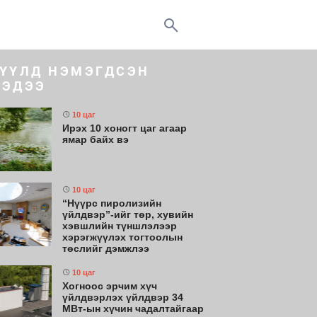
ҮҮЛД НЭМЭГДСЭН
ЭДЭЭ
10 цаг
Ирэх 10 хоногт цаг агаар
ямар байх вэ
10 цаг
“Нүүрс пиролизийн
үйлдвэр”-ийг төр, хувийн
хэвшлийн түншлэлээр
хэрэгжүүлэх тогтоолын
төслийг дэмжлээ
10 цаг
Хогноос эрчим хүч
үйлдвэрлэх үйлдвэр 34
МВт-ын хүчин чадалтайгаар