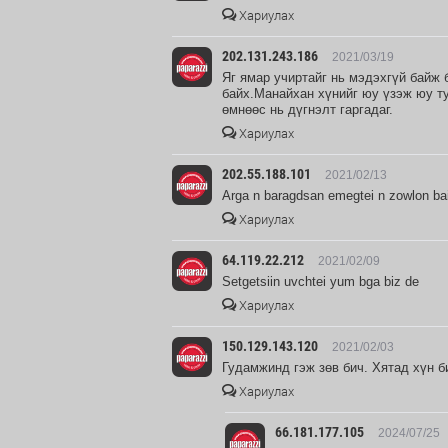
Хариулах
202.131.243.186
2021/03/19
Яг ямар учиртайг нь мэдэхгүй байж 
байх.Манайхан хүнийг юу үзэж юу т
өмнөөс нь дүгнэлт гаргадаг.
Хариулах
202.55.188.101
2021/02/13
Arga n baragdsan emegtei n zowlon ba
Хариулах
64.119.22.212
2021/02/09
Setgetsiin uvchtei yum bga biz de
Хариулах
150.129.143.120
2021/02/03
Гудамжинд гэж зөв бич. Хятад хүн б
Хариулах
66.181.177.105
2024/07/25