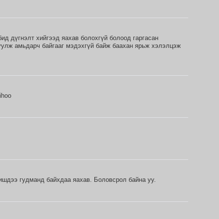
бид дүгнэлт хийгээд яахав болохгүй болоод гаргасан
уулж амьдарч байгааг мэдэхгүй байж баахан ярьж хэлэлцэж
ihoo
ишдээ гудманд байхдаа яахав. Боловсрол байна уу.