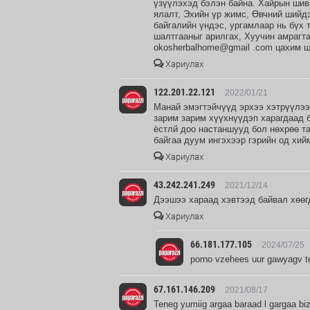
үзүүлэхэд бэлэн байна. Хайрын шив
ялалт, Эхийн үр жимс, Өвчний шийдэ
байгалийн үндэс, ургамлаар нь бүх 
шалтгааныг арилгах, Хуучин амрагта
okosherbalhome@gmail .com цахим ш
Хариулах
122.201.22.121
2022/01/21
Манай эмэгтэйчүүд эрхээ хэтрүүлээд
зарим зарим хүүхнүүдэп харагдаад б
ёстлй доо настаншууд бол нөхрөө та
байгаа дуум ингэхээр гэрийн од хи
Хариулах
43.242.241.249
2021/12/14
Дээшээ хараад хэвтээд байвал хөөг
Хариулах
66.181.177.105
2024/07/25
porno vzehees uur gawyagv t
67.161.146.209
2021/08/17
Teneg yumiig argaa baraad l gargaa bi