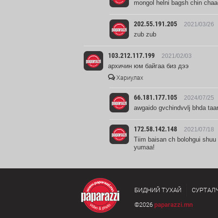
mongol helni bagsh chin chaa
202.55.191.205
2021/03/26
zub zub
103.212.117.199
2021/02/03
архичин юм байгаа биз дээ
Хариулах
66.181.177.105
2024/07/25
awgaido gvchindvvlj bhda taa
172.58.142.148
2021/07/18
Tiim baisan ch bolohgui shuu 
yumaa!
БИДНИЙ ТУХАЙ
СУРТАЛ
©2026
paparazzi.mn