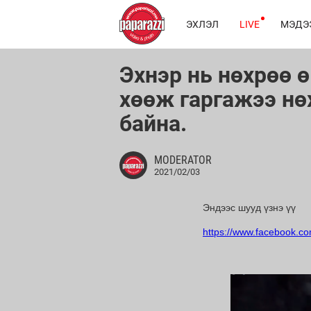
ЭХЛЭЛ
LIVE
МЭДЭ
Эхнэр нь нөхрөө 
хөөж гаргажээ нө
байна.
MODERATOR
2021/02/03
Эндээс шууд үзнэ үү
https://www.facebook.co