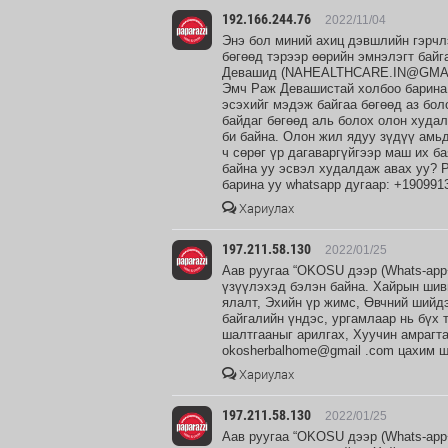
192.166.244.76
2022/11/04
Энэ бол миний ахиц дэвшлийн гэрчл
бөгөөд тэрээр өөрийн эмнэлэгт байг
Девашид (NAHEALTHCARE.IN@GMA IL
Эмч Раж Девашистай холбоо барина 
эсэхийг мэдэж байгаа бөгөөд аз бол
байдаг бөгөөд аль болох олон худал
би байна. Олон жил ядуу зүдүү амьд
ч сөрөг үр дагаваргүйгээр маш их б
байна уу эсвэл худалдаж авах уу
барина уу whatsapp дугаар: +190991
Хариулах
197.211.58.130
2022/01/25
Аав руугаа “OKOSU дээр (Whats-app
үзүүлэхэд бэлэн байна. Хайрын шив
ялалт, Эхийн үр жимс, Өвчний шийдэ
байгалийн үндэс, ургамлаар нь бүх 
шалтгааныг арилгах, Хуучин амрагта
okosherbalhome@gmail .com цахим ш
Хариулах
197.211.58.130
2022/01/25
Аав руугаа “OKOSU дээр (Whats-app