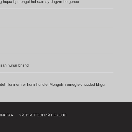
g hujaa bj mongol hel sain syrdagvm be genee
rsan nuhur bnshd
de! Hunii erh er hunii hundlel Mongoliin emegteichuuded bhgui
ЧИЛГАА
ҮЙЛЧИЛГЭЭНИЙ НӨХЦӨЛ