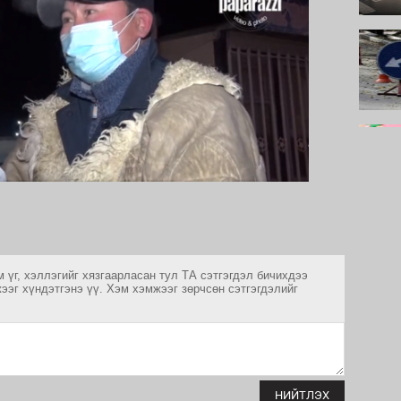
 үг, хэллэгийг хязгаарласан тул ТА сэтгэгдэл бичихдээ
ээг хүндэтгэнэ үү. Хэм хэмжээг зөрчсөн сэтгэгдэлийг
НИЙТЛЭХ