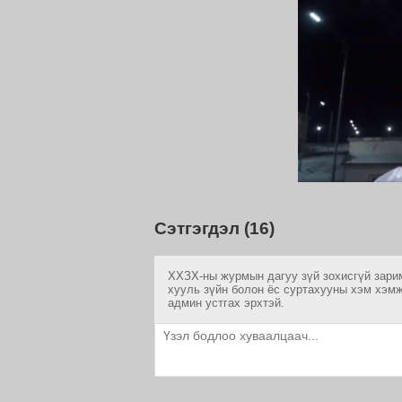
Сэтгэгдэл (16)
ХХЗХ-ны журмын дагуу зүй зохисгүй зарим
хууль зүйн болон ёс суртахууны хэм хэмж
админ устгах эрхтэй.