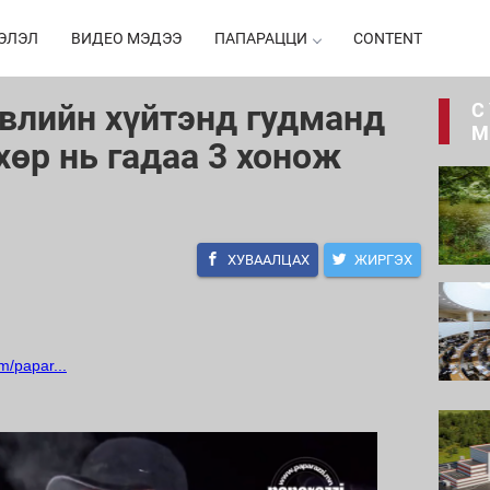
ЭЛЭЛ
ВИДЕО МЭДЭЭ
ПАПАРАЦЦИ
CONTENT
өвлийн хүйтэнд гудманд
С
М
хөр нь гадаа 3 хонож
ХУВААЛЦАХ
ЖИРГЭХ
m/papar...