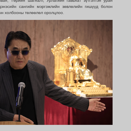
ван, Төрийн шагналт, Урлагийн гавьяат зүтгэлтэн уран
дэнэсийн сангийн мэргэжлийн зөвлөлийн гишүүд болон
ын холбооны төлөөлөл оролцлоо.