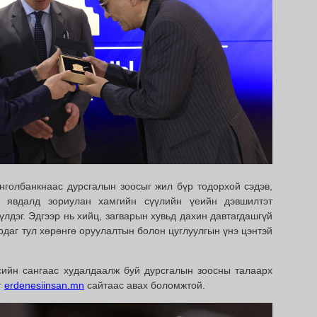
голбанкнаас дурсгалын зоосыг жил бүр тодорхой сэдэв,
л явдалд зориулан хамгийн сүүлийн үеийн дэвшилтэт
лдэг. Эдгээр нь хийц, загварын хувьд дахин давтагдашгүй
рдаг тул хөрөнгө оруулалтын болон цуглуулгын үнэ цэнтэй
ийн сангаас худалдаалж буй дурсгалын зоосны талаарх
г
erdenesiinsan.mn
сайтаас авах боломжтой.