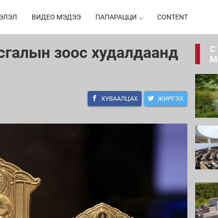
ЭЛЭЛ
ВИДЕО МЭДЭЭ
ПАПАРАЦЦИ
CONTENT
рсгалын зоос худалдаанд
С
М
ХУВААЛЦАХ
ЖИРГЭХ