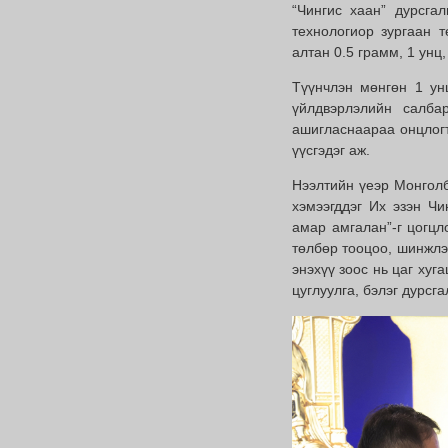
“Чингис хаан” дурсгал
технологиор зургаан т
алтан 0.5 грамм, 1 унц
Түүнчлэн мөнгөн 1 ун
үйлдвэрлэлийн салбар
ашигласнаараа онцлогт
үүсгэдэг аж.
Нээлтийн үеэр Монголб
хэмээгддэг Их эзэн Ч
амар амгалан”-г цогцл
төлбөр тооцоо, шинжлэ
энэхүү зоос нь цаг хуг
цуглуулга, бэлэг дурсг