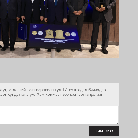
 үг, хэллэгийг хязгаарласан тул ТА сэтгэгдэл бичихдээ
ээг хүндэтгэнэ үү. Хэм хэмжээг зөрчсөн сэтгэгдэлийг
НИЙТЛЭХ