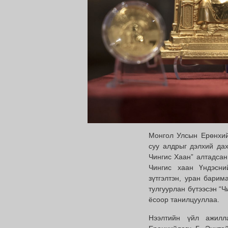
Монгол Улсын Ерөнхий
суу алдрыг дэлхий дах
Чингис Хаан” алтадсан
Чингис хаан Үндэсни
зүтгэлтэн, уран барим
тулгуурлан бүтээсэн “Ч
ёсоор танилцууллаа.
Нээлтийн үйл ажилла