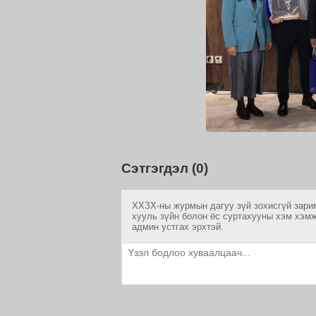
Сэтгэгдэл (0)
ХХЗХ-ны журмын дагуу зүй зохисгүй зарим
хууль зүйн болон ёс суртахууны хэм хэмж
админ устгах эрхтэй.