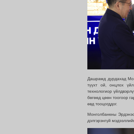
Дашрамд дурдахад Мон
түүхт ой, онцлох үй
технологиор үйлдвэрлүү
бөгөөд цөөн тоогоор га
өвд тооцогддог.
Монголбанкны Эрдэнэс
дэлгэрэнгүй мэдээллий