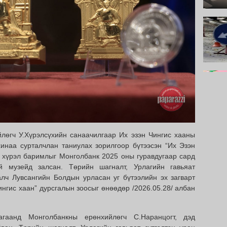
лөгч У.Хүрэлсүхийн санаачилгаар Их эзэн Чингис хааны
инаа сурталчлан таниулах зорилгоор бүтээсэн “Их Эзэн
 хүрэл баримлыг Монголбанк 2025 оны гуравдугаар сард
й музейд залсан. Төрийн шагналт, Урлагийн гавьяат
алч Лувсангийн Болдын урласан уг бүтээлийн эх загварт
ингис хаан” дурсгалын зоосыг өнөөдөр /2026.05.28/ албан
гаанд Монголбанкны ерөнхийлөгч С.Наранцогт, дэд