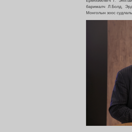
Ерөнхийлөгч Г. Энхтай
барималч Л.Болд, Эр
Монголын зоос судлал