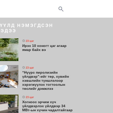
ҮҮЛД НЭМЭГДСЭН
ЭДЭЭ
23 цаг
Ирэх 10 хоногт цаг агаар
ямар байх вэ
23 цаг
“Нүүрс пиролизийн
үйлдвэр”-ийг төр, хувийн
хэвшлийн түншлэлээр
хэрэгжүүлэх тогтоолын
төслийг дэмжлээ
23 цаг
Хогноос эрчим хүч
үйлдвэрлэх үйлдвэр 34
МВт-ын хүчин чадалтайгаар