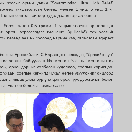
ын зоосыг орчин үеийн “Smartminting Ultra High Relief”
өрлөөр үйлдвэрлэсэн бөгөөд мөнгөн 1 унц, 5 унц, 1 кг,
, 1 кг-ын сонголттойгоор худалдаанд гаргаж байна.
ц болон алтан 0.5 грамм, 1 унцын зоосны ар талд цаг
т өргөн хэрэглэгддэг гильюше (guilloché) технологийг
ой бөгөөд энэ нь зоосонд нарийн хээ, гялалзсан эффект
анкны Ерөнхийлөгч С.Наранцогт хэлэхдээ, “Дэлхийн хүн”
ингис хааны байгуулсан Их Монгол Улс нь “Монголын их
оож, өрнө, дорныг холбосон худалдаа, соёлын харилцаа,
х ухаан, соёлын хөгжилд чухал нөлөө үзүүлснийг онцлоод
ацааны явцад улам бүр үнэ цэн орох түүх дурсгалын болон
алын үнэт өв болохыг тэмдэглэлээ.