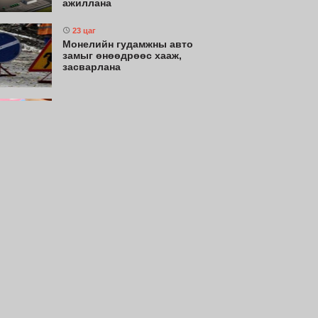
ажиллана
23 цаг
Монелийн гудамжны авто
замыг өнөөдрөөс хааж,
засварлана
23 цаг
Нийслэлийн цэцэрлэгт
хамрагдах I шатны бүртгэл
эхлэхэд 3 хоног үлдлээ
23 цаг
Долоодугаар сард 709.503
зөрчил бүртгэгджээ
23 цаг
Өнөөдөр цахилгаан шугам
тоноглолд хийгдэх засвар
үйлчилгээний хуваарь