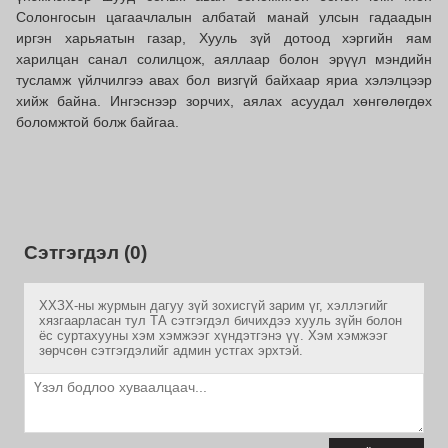
Солонгосын цагаачлалын албатай манай улсын гадаадын
иргэн харьяатын газар, Хууль зүй дотоод хэргийн яам
харилцан санал солилцож, аяллаар болон эрүүл мэндийн
тусламж үйлчилгээ авах бол визгүй байхаар яриа хэлэлцээр
хийж байна. Ингэснээр зорчих, аялах асуудал хөнгөлөгдөх
боломжтой болж байгаа.
Сэтгэгдэл (0)
ХХЗХ-ны журмын дагуу зүй зохисгүй зарим үг, хэллэгийг
хязгаарласан тул ТА сэтгэгдэл бичихдээ хууль зүйн болон
ёс суртахууны хэм хэмжээг хүндэтгэнэ үү. Хэм хэмжээг
зөрчсөн сэтгэгдэлийг админ устгах эрхтэй.