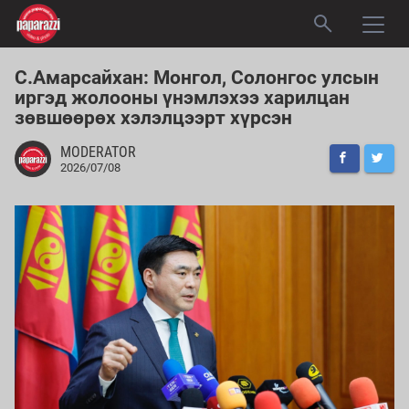
С.Амарсайхан: Монгол, Солонгос улсын
иргэд жолооны үнэмлэхээ харилцан
зөвшөөрөх хэлэлцээрт хүрсэн
MODERATOR
2026/07/08