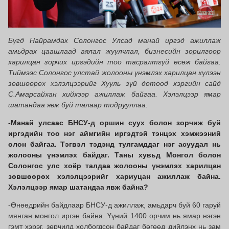
Бүгд Найрамдах Солонгос Улсад манай иргэд ажиллаж
амьдрах цаашлаад аялал жуулчлал, бизнесийн зорилгоор
харилцан зорчих иргэдийн тоо тасралтгүй өсөж байгаа.
Тиймээс
Солонгос улстай жолооны үнэмлэх харилцан хүлээн
зөвшөөрөх хэлэлцээрийг Хууль зүй дотоод хэргийн сайд
С.Амарсайхан хийхээр ажиллаж байгаа. Хэлэлцээр ямар
шатандаа явж буй талаар тодрууллаа.
-Манай улсаас БНСУ-д оршин суух болон зорчиж буй
иргэдийн тоо нэг аймгийн иргэдтэй тэнцэх хэмжээний
олон байгаа. Тэгвэл тэдэнд тулгамддаг нэг асуудал нь
жолооны үнэмлэх байдаг. Таны хувьд Монгол болон
Солонгос улс хоёр талдаа жолооны үнэмлэх харилцан
зөвшөөрөх хэлэлцээрийг хариуцан ажиллаж байна.
Хэлэлцээр ямар шатандаа явж байна?
-Өнөөдрийн байдлаар БНСУ-д ажиллаж, амьдарч буй 60 гаруй
мянган монгол иргэн байна. Үүний 1400 орчим нь ямар нэгэн
гэмт хэрэг, зөрчилд холбогдсон байдаг бөгөөд дийлэнх нь зам