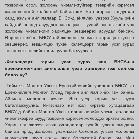
тээврийн осол, жолооны үнэмлэхгүйгээр тээврийн хэрэгсэл
жолоодсонтой холбоотой байгаа юм. Би өнгөрсөн тавдугаар
сард ажлын айлчлалаар БНСУ-д айлчлах үеэрээ Хууль зүйн
сайдтай нь хэд асуудлыг хэлэлцсэн. Түүний нэг нь хоёр улс
жолооны үнэмлэхийг харилцан зөвшөөрөх асуудал байсан.
Өөрөөр хэлбэл, БНСУ-тай жолооны үнэмлэх харилцан хүлээн
зөвшөөрөх, зөвшилцөх тухай хэлэлцээрт гарын үсэг зурах
тогтоолын төслийг танилцуулж батлуулсан.
-Хэлэлцээрт гарын үсэг зурах явц БНСУ-ын
ерөнхийлөгчийн айлчлалын үеэр хийгдэнэ гэж ойлгож
болох уу?
-Тийм ээ. Монгол Улсын Ерөнхийлөгчийн урилгаар БНСУ-ын
Ерөнхийлөгч Монгол Улсад төрийн айлчлал хийх гэж байна.
Айлчлал маргааш эхэлнэ. Энэ үеэр гарын үсэг зурж
баталгаажуулна. Ингэснээр нэг жил хүртэлх хугацаагаар
БНСУ-д байгаа Монгол Улсын иргэд өөрийн улсын жолооны
үнэмлэхээрээ шууд тээврийн хэрэгсэл жолоодох эрхтэй болно.
Харин нэг жилээс дээш хугацаагаар тухайн улсад амьдарч
байгаа иргэд жолооны үнэмлэхээ Солонгос улсын жолооны
үнэмлэхээр шууд сольж авах боломжтой болох юм. Мөн