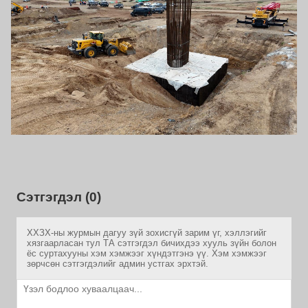
Сэтгэгдэл (0)
ХХЗХ-ны журмын дагуу зүй зохисгүй зарим үг, хэллэгийг
хязгаарласан тул ТА сэтгэгдэл бичихдээ хууль зүйн болон
ёс суртахууны хэм хэмжээг хүндэтгэнэ үү. Хэм хэмжээг
зөрчсөн сэтгэгдэлийг админ устгах эрхтэй.