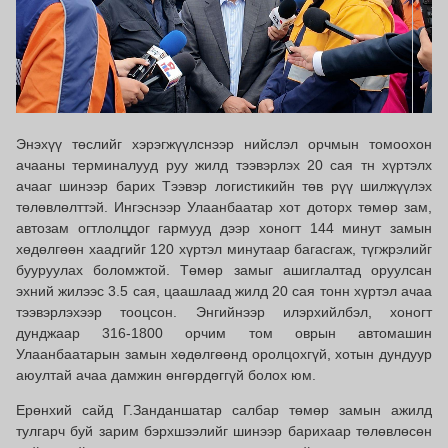
Энэхүү төслийг хэрэгжүүлснээр нийслэл орчмын томоохон
ачааны терминалууд руу жилд тээвэрлэх 20 сая тн хүртэлх
ачааг шинээр барих Тээвэр логистикийн төв рүү шилжүүлэх
төлөвлөлттэй. Ингэснээр Улаанбаатар хот доторх төмөр зам,
автозам огтлолцдог гармууд дээр хоногт 144 минут замын
хөдөлгөөн хаадгийг 120 хүртэл минутаар багасгаж, түгжрэлийг
бууруулах боломжтой. Төмөр замыг ашиглалтад оруулсан
эхний жилээс 3.5 сая, цаашлаад жилд 20 сая тонн хүртэл ачаа
тээвэрлэхээр тооцсон. Энгийнээр илэрхийлбэл, хоногт
дунджаар 316-1800 орчим том оврын автомашин
Улаанбаатарын замын хөдөлгөөнд оролцохгүй, хотын дундуур
аюултай ачаа дамжин өнгөрдөггүй болох юм.
Ерөнхий сайд Г.Занданшатар салбар төмөр замын ажилд
тулгарч буй зарим бэрхшээлийг шинээр барихаар төлөвлөсөн