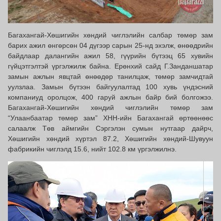
Багахангай-Хөшигийн хөндий чиглэлийн салбар төмөр зам
барих ажил өнгөрсөн 04 дүгээр сарын 25-нд эхэлж, өнөөдрийн
байдлаар далангийн ажил 58, гүүрийн бүтээц 65 хувийн
гүйцэтгэлтэй үргэлжилж байна. Ерөнхий сайд Г.Занданшатар
замын ажлын явцтай өнөөдөр танилцаж, төмөр замчидтай
уулзлаа. Замын бүтээн байгуулалтад 100 хувь үндэсний
компаниуд оролцож, 400 гаруй ажлын байр бий болгожээ.
Багахангай-Хөшигийн хөндий чиглэлийн төмөр зам
“Улаанбаатар төмөр зам” ХНН-ийн Багахангай өртөөнөөс
салаалж Төв аймгийн Сэргэлэн сумын нутгаар дайрч,
Хөшигийн хөндий хүртэл 87.2, Хөшигийн хөндий-Шувуун
фабрикийн чиглэлд 15.6, нийт 102.8 км үргэлжилнэ.