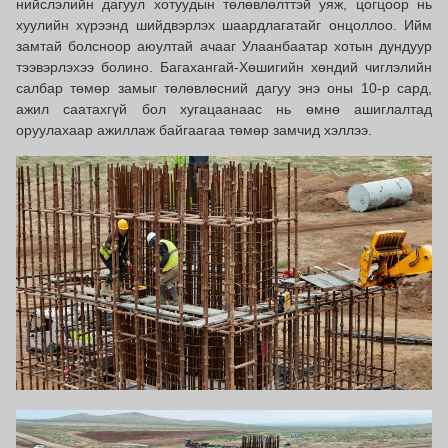
нийслэлийн дагуул хотуудын төлөвлөлттэй уяж, цогцоор нь
хуулийн хүрээнд шийдвэрлэх шаардлагатайг онцоллоо. Ийм
замтай болсноор аюултай ачааг Улаанбаатар хотын дундуур
тээвэрлэхээ болино. Багахангай-Хөшигийн хөндий чиглэлийн
салбар төмөр замыг төлөвлөсний дагуу энэ оны 10-р сард,
ажил саатахгүй бол хугацаанаас нь өмнө ашиглалтад
оруулахаар ажиллаж байгаагаа төмөр замчид хэллээ.