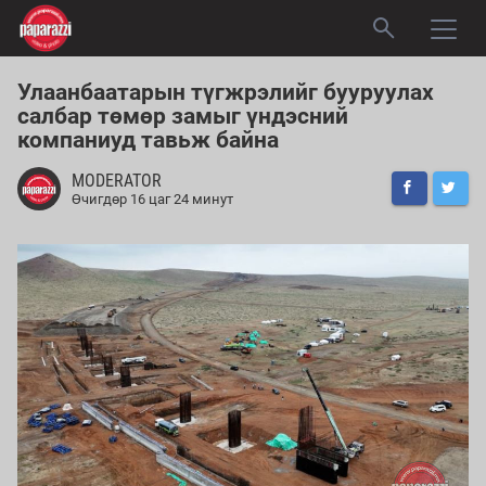
Улаанбаатарын түгжрэлийг бууруулах
салбар төмөр замыг үндэсний
компаниуд тавьж байна
MODERATOR
Өчигдөр 16 цаг 24 минут