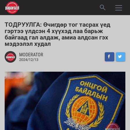
ТОДРУУЛГА: Өчигдөр тог тасрах үед
гэртээ үлдсэн 4 хүүхэд лаа барьж
байгаад гал алдаж, амиа алдсан гэх
мэдээлэл худал
MODERATOR
2024/12/13