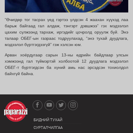
“Өчигдөр тог тасрах үед гэртээ үлдсэн 4 жаахан хүүхэд лаа
барьж байгаад гал алдаж, тэнгэрт дэвшжээ” гэх мэдээлэл
цахим сүлжээнд тархаж, иргэдийг цочролд оруулж буй. Энэ
талаар ОБЕГ-ын газраас тодруулахад, “энэ тухай дуудлага,
мэдээлэл бүртгэгдээгүй” гэж хэлсэн юм.
Арван хоёрдугаар сарын 13-ны өдрийн байдлаар улсын
хэмжээнд гал түймэртэй холбоотой 12 дуудлага мэдээлэл
ОБЕГ-т бүртгэгдсэн ба хүний амь нас эрсэдсэн тохиолдол
байхгүй байна.
БИДНИЙ ТУХАЙ
СУРТАЛЧИЛГАА