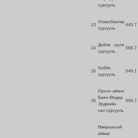
сургууль
Улаанбаатар
13
643.7
сургууль
Дойче шуле
14
566.7
сургууль
Хобби
15
549.1
сургууль
Орхон аймаг
Баян-Өндөр
16
594.7
Эрдмийн
сан сургууль
Өвөрхангай
аймаг