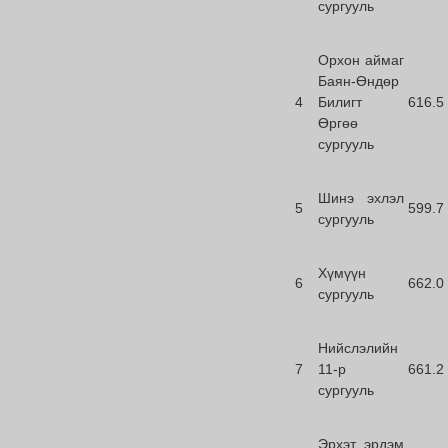
сургууль
Орхон аймаг
Баян-Өндөр
4
Билигт
616.5
Өргөө
сургууль
Шинэ эхлэл
5
599.7
сургууль
Хүмүүн
6
662.0
сургууль
Нийслэлийн
7
11-р
661.2
сургууль
Эрхэт эрдэм