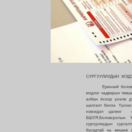
2024 ОНЫ Э
СУРГУУЛИУДЫН МЭД
Ерөнхий боловсролы
мэдлэг чадварын төвши
албан ёсоор үнэлж д
шалгалт билээ. Үүнээ
нэмэгдэл цалинг о
БШУЯ,Боловсролын Ү
сургуулиудын сургалт
бусадтай нь жишиж х