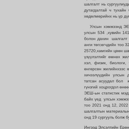
шалгалт нь сургуулиуд
дутагдалтай ч тухайн
хөдөлмөрийнх нь үр дүн
Улсын хэмжээнд ЭЕШ-
улсын 534 ,хувийн 141
болон дахин шалгалт 
анги төгсөгчдийн тоо 
25720,хамгийн цөөн ша
үзүүлэлтийг өмнөх жи
хэл, физик, биологи,
өнгөрсөн жилийнхээс ө
хичээлүүдийн улсын 
татсан асуудал бол 
гүнзгий хоцрогдол өнө
ЭЕШ-ын статистик мэдэ
байх үед улсын хэмжээ
тоо 2021 онд 12, 2022
шалгалтын материалын 
онд 19 сургууль болж б
Ингээд Элсэлтийн Ерөн