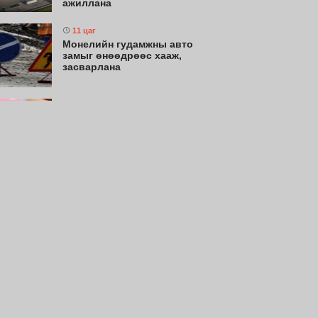
ажиллана
11 цаг
Монелийн гудамжны авто
замыг өнөөдрөөс хааж,
засварлана
11 цаг
Нийслэлийн цэцэрлэгт
хамрагдах I шатны бүртгэл
эхлэхэд 3 хоног үлдлээ
11 цаг
Долоодугаар сард 709.503
зөрчил бүртгэгджээ
11 цаг
Өнөөдөр цахилгаан шугам
тоноглолд хийгдэх засвар
үйлчилгээний хуваарь