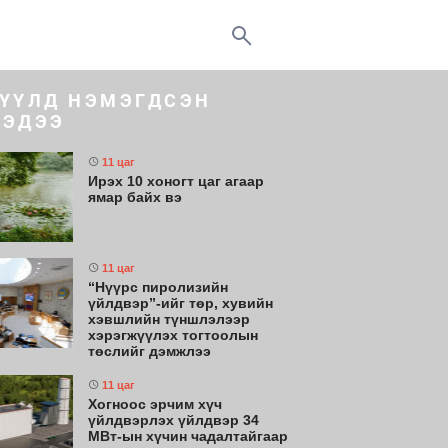
ҮҮЛД НЭМЭГДСЭН
ЭДЭЭ
11 цаг
Ирэх 10 хоногт цаг агаар
ямар байх вэ
11 цаг
“Нүүрс пиролизийн
үйлдвэр”-ийг төр, хувийн
хэвшлийн түншлэлээр
хэрэгжүүлэх тогтоолын
төслийг дэмжлээ
11 цаг
Хогноос эрчим хүч
үйлдвэрлэх үйлдвэр 34
МВт-ын хүчин чадалтайгаар