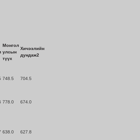
Монгол
Хичээлийн
и
улсын
дундаж2
түүх
5
748.5
704.5
4
778.0
674.0
7
638.0
627.8