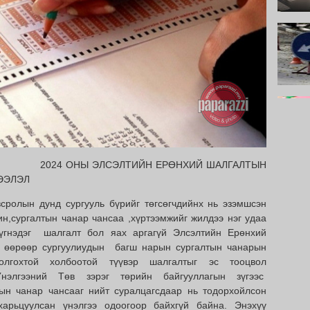
ЛСЭЛТИЙН ЕРӨНХИЙ ШАЛГАЛТЫН
ЭЭЛЭЛ
н дунд сургууль бүрийг төгсөгчдийнх нь эзэмшсэн
н,сургалтын чанар чансаа ,хүртээмжийг жилдээ нэг удаа
үгнэдэг шалгалт бол яах аргагүй Элсэлтийн Ерөнхий
с өөрөөр сургуулиудын багш нарын сургалтын чанарын
лгохтой холбоотой түүвэр шалгалтыг эс тооцвол
нэлгээний Төв зэрэг төрийн байгууллагын зүгээс
ын чанар чансааг нийт суралцагсдаар нь тодорхойлсон
арьцуулсан үнэлгээ одоогоор байхгүй байна. Энэхүү