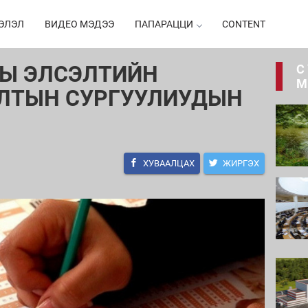
ЭЛЭЛ
ВИДЕО МЭДЭЭ
ПАПАРАЦЦИ
CONTENT
НЫ ЭЛСЭЛТИЙН
С
М
ЛТЫН СУРГУУЛИУДЫН
ХУВААЛЦАХ
ЖИРГЭХ