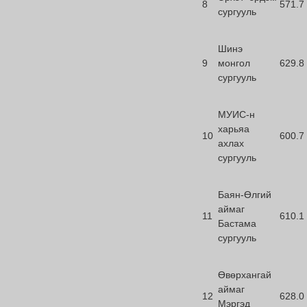
8
571.7
сургууль
Шинэ
9
монгол
629.8
сургууль
МУИС-н
харьяа
10
600.7
ахлах
сургууль
Баян-Өлгий
аймаг
11
610.1
Бастама
сургууль
Өвөрхангай
аймаг
12
628.0
Мэргэд