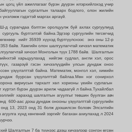
ын цогц үйл ажиллагааг бүрэн дүүрэн илэрхийлэхэд учир
 байгууллагын сургалтын талаарх бодлого, олон жилийн
 үнэлэмж гэдэгтэй маргах аргаүй.
д сурагчдаа бэлтгэн оролцуулж буй ахлах сургуулиуд
 сургууль бүртгэлтэй байна.Эдгээр сургуулийн төгсөгчид
өгөхөөр нийт 35939 хүүхэд бүртгүүлснээс энэ оны 12-р
32353 байв. Хамгийн олон шалгуулагчтай хичээл математик
лгуулагчтай хичээл Монголын түүх 1788 байв. Шалгалтын
лийнхтэй харьцуулахад нийгэм судлал, англи хэл, орос
 түүх, газарзүй гэсэн хичээлүүдийн улсын дундаж оноо
ссөн үзүүлэлттэй байна. Математик, монгол хэл, химийн
дундаж буурсан үзүүлэлттэй байлаа.Мөн нэг сонирхол
корона вириусын тархалт хөл хорионы үеийн сурлагын
өг хүртэл бүрэн дүүрэн арилж чадаагүй л байна.Тухайлбал
эллийг харахад шалгалтын агуулгыг төвшин буулган авч
нд 600-аас дээш дундаж онооны үзүүлэлттэй сургуулийн
 онд 13, 2023 онд 31 болж дээшилсэн боловч Элсэлтийн
агуулга хүнд хөнгөний зэргийг багахан ахиулахад л 2024
уурчээ.
хий Шалгалтын 7 ба түүнээс дээш хичээлээр сонгон өгсөн