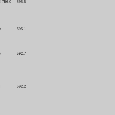
2
756.0
595.5
0
595.1
5
592.7
4
592.2