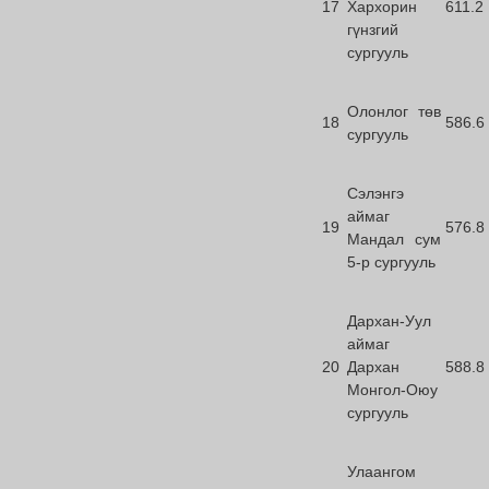
17
Хархорин
611.2
гүнзгий
сургууль
Олонлог төв
18
586.6
сургууль
Сэлэнгэ
аймаг
19
576.8
Мандал сум
5-р сургууль
Дархан-Уул
аймаг
20
Дархан
588.8
Монгол-Оюу
сургууль
Улаангом