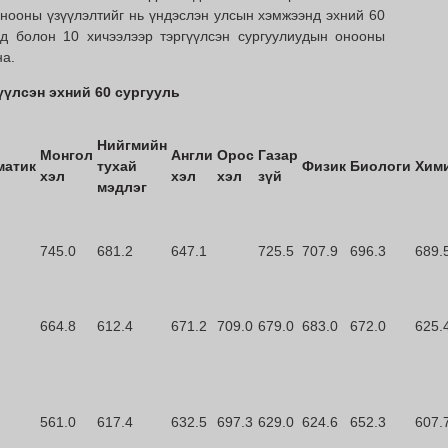
нооны үзүүлэлтийг нь үндэслэн улсын хэмжээнд эхний 60
уд болон 10 хичээлээр тэргүүлсэн сургуулиудын онооны
на.
үүлсэн эхний 60 сургууль
Нийгмийн
Монгол
Англи
Орос
Газар
матик
тухай
Физик
Биологи
Хим
хэл
хэл
хэл
зүй
мэдлэг
745.0
681.2
647.1
725.5
707.9
696.3
689.
664.8
612.4
671.2
709.0
679.0
683.0
672.0
625.
561.0
617.4
632.5
697.3
629.0
624.6
652.3
607.