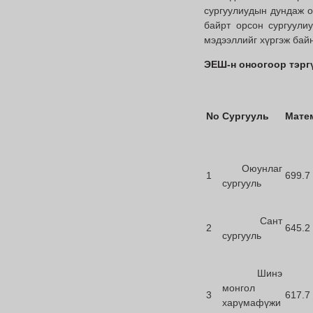
сургуулиудын дундаж о
байрт орсон сургуули
мэдээллийг хүргэж бай
ЭЕШ-н оноогоор тэрг
No
Сургууль
Мате
Оюунлаг
1
699.7
сургууль
Сант
2
645.2
сургууль
Шинэ
монгол
3
617.7
харүмафүжи