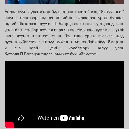
Ёодол дууны урсгалаар бидэнд анх танил болж, “Яг түүн шиг”
шоуны ялагчаар тодорч өөрийгөө чадварлаг уран бүтээлч
гэдгийг баталсан дуучин П.Баярцэнгэл хэсэг хугацаанд кино
урлагийн салбар луу солиорч яваад саяхнаас хуримын тухай
шинэ дуугаа гаргажээ. Уг нь бол кино урлаг гэхээсээ илүү
дуугаа хийж эхэлвэл илүү амжилт авчирах байх шүү. Ямартаа
ч энэ цагийн үеийн хөдөлмөрч залуу уран
бүтээлч П.Баярцэнгэлдээ амжилт бүхнийг хүсэе .