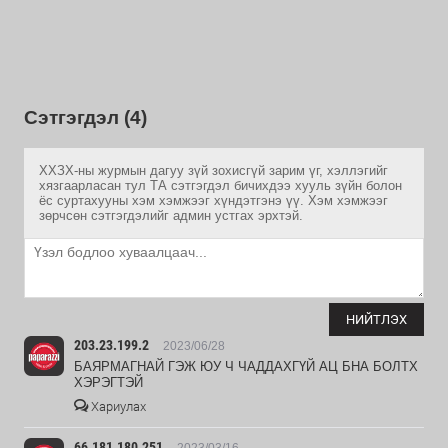
Сэтгэгдэл (4)
ХХЗХ-ны журмын дагуу зүй зохисгүй зарим үг, хэллэгийг
хязгаарласан тул ТА сэтгэгдэл бичихдээ хууль зүйн болон
ёс суртахууны хэм хэмжээг хүндэтгэнэ үү. Хэм хэмжээг
зөрчсөн сэтгэгдэлийг админ устгах эрхтэй.
НИЙТЛЭХ
203.23.199.2
2023/06/28
БАЯРМАГНАЙ ГЭЖ ЮУ Ч ЧАДДАХГҮЙ АЦ БНА БОЛТХ
ХЭРЭГТЭЙ
Хариулах
66.181.180.251
2023/03/16