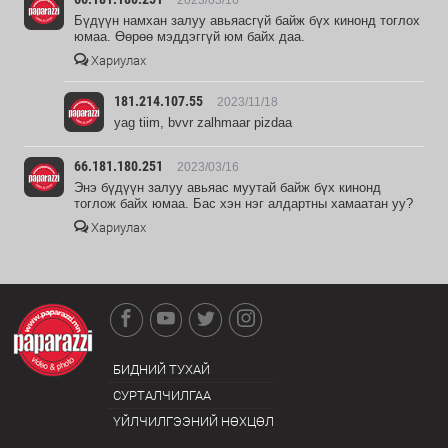
Бүдүүн намхан залуу авьяасгүй байж бүх кинонд тоглох
юмаа. Өөрөө мэддэггүй юм байх даа.
Хариулах
181.214.107.55
2023/11/18
yag tiim, bvvr zalhmaar pizdaa
66.181.180.251
2023/03/16
Энэ бүдүүн залуу авьяас муутай байж бүх кинонд
тоглож байх юмаа. Бас хэн нэг алдартны хамаатан уу?
Хариулах
БИДНИЙ ТУХАЙ
СУРТАЛЧИЛГАА
ҮЙЛЧИЛГЭЭНИЙ НӨХЦӨЛ