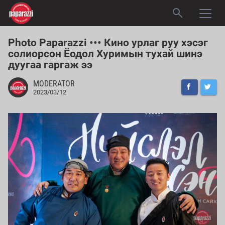
Photo Paparazzi ••• Кино урлаг руу хэсэг
солиорсон Ёодол Хуримын тухай шинэ
дуугаа гаргаж ээ
MODERATOR
2023/03/12