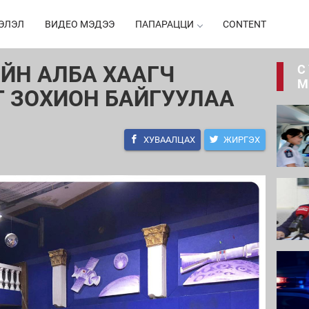
ЭЛЭЛ
ВИДЕО МЭДЭЭ
ПАПАРАЦЦИ
CONTENT
ЙН АЛБА ХААГЧ
С
М
Т ЗОХИОН БАЙГУУЛАА
ХУВААЛЦАХ
ЖИРГЭХ