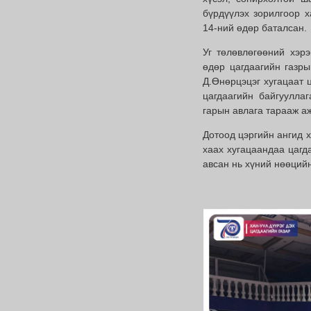
бүрдүүлэх зорилгоор 
14-ний өдөр баталсан.
Уг төлөвлөгөөний хэр
өдөр цагдаагийн газры
Д.Өнөрцэцэг хугацаат 
цагдаагийн байгуулла
гарын авлага тарааж а
Дотоод цэргийн ангид х
хаах хугацаандаа цагд
авсан нь хүний нөөцийн