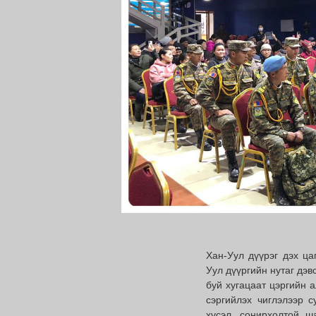
Хан-Уул дүүрэг дэх ца
Уул дүүргийн нутаг дэв
буй хугацаат цэргийн а
сэргийлэх чиглэлээр с
хүсэл, сонирхолтой ш