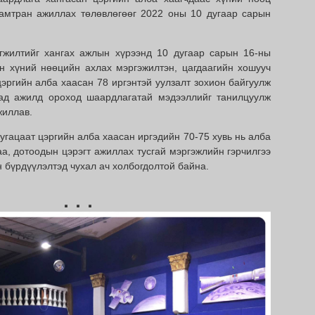
хамтран ажиллах төлөвлөгөөг 2022 оны 10 дугаар сарын
эгжилтийг хангах ажлын хүрээнд 10 дугаар сарын 16-ны
н хүний нөөцийн ахлах мэргэжилтэн, цагдаагийн хошууч
цэргийн алба хаасан 78 иргэнтэй уулзалт зохион байгуулж
гад ажилд ороход шаардлагатай мэдээллийг танилцуулж
жиллав.
угацаат цэргийн алба хаасан иргэдийн 70-75 хувь нь алба
аа, дотоодын цэрэгт ажиллах тусгай мэргэжлийн гэрчилгээ
 бүрдүүлэлтэд чухал ач холбогдолтой байна.