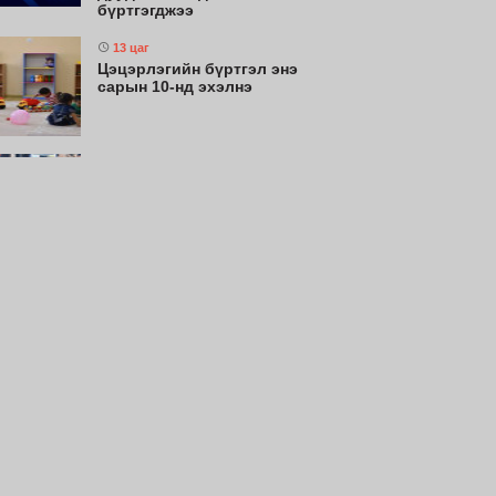
бүртгэгджээ
13 цаг
Цэцэрлэгийн бүртгэл энэ
сарын 10-нд эхэлнэ
15 цаг
Энэ сарын 15-наас эхэлж
тээврийн хэрэгслийн улсын
дугаарын тэгш, сондгой
ангиллаар хөдөлгөөнд
оролцоно
15 цаг
Монгол Улсын эмэгтэй
шигшээ баг Азийн наадам-д
оролцохоор бэлтгэлээ
хангаж байна
16 цаг
Монгол Улсын эрэгтэй
шигшээ баг Япон Улсыг
зорилоо