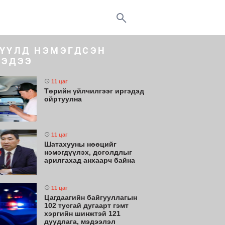
ҮҮЛД НЭМЭГДСЭН
ЭДЭЭ
11 цаг
Төрийн үйлчилгээг иргэдэд
ойртуулна
11 цаг
Шатахууны нөөцийг
нэмэгдүүлэх, доголдлыг
арилгахад анхаарч байна
11 цаг
Цагдаагийн байгууллагын
102 тусгай дугаарт гэмт
хэргийн шинжтэй 121
дуудлага, мэдээлэл