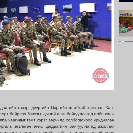
гдаагийн газар, дүүргийн Цэргийн штабтай хамтран Хан-
сгэрт байрлах Зэвсэгт хүчний анги байгууллагад алба хааж
лба хаагчдыг гэмт хэрэг, зөрчилд холбогдохоос урьдчилан
ургалт, зөвлөгөө өгөх, цагдаагийн байгууллагад ажиллах
аардлага хангасан цэргийн алба хаагчдаас хүний нөөц