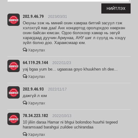
НИЙТЛЭХ
202.9.46.79
2023/03/31
Оюуны ээж нь миний охин хамраа битгий засуул гэж
хэлэхгүй яав даа! Анх концертод оролцохдоо хөөрхөн
охин байсан юмсан. Одоо болохоор хамар нь эвгүй
харагдаад дуучин Ариунаа, АНУ шиг л сүүлд нь хэцүү
зүйл болно доо. Харамсмаар юм.
Хариулах
64.119.29.144
2022/11/23
yaj bgaa yum be... ugaasaa goyo khuukhen sh dee...
Хариулах
202.9.46.93
2022/11/17
дажгүй л юм
Хариулах
78.34.223.182
2022/10/13
10 jiliin daraa Hamar ni bhgui bolondoo huurhii tegeed
haramsaad barahgui zuildee uchirandaa
Хариулах