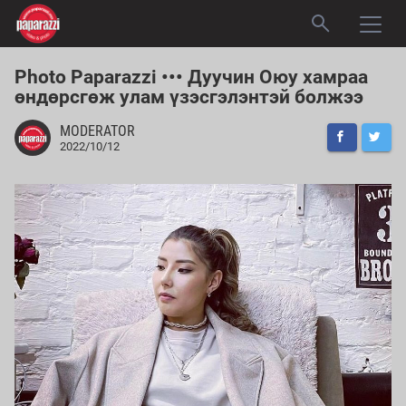
Photo Paparazzi ••• Дуучин Оюу хамраа
өндөрсгөж улам үзэсгэлэнтэй болжээ
MODERATOR
2022/10/12