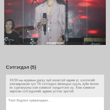
Сэтгэгдэл (5)
ХХЗХ-ны журмын дагуу зүй зохисгүй зарим үг, хэллэгийг
хязгаарласан тул ТА сэтгэгдэл бичихдээ хууль зүйн болон
ёс суртахууны хэм хэмжээг хүндэтгэнэ үү. Хэм хэмжээг
зөрчсөн сэтгэгдэлийг админ устгах эрхтэй.