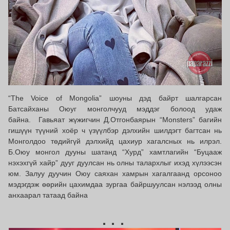
“The Voice of Mongolia” шоуны дэд байрт шалгарсан
Батсайханы Оюуг монголчууд мэддэг болоод удаж
байна. Гавьяат жүжигчин Д.Отгонбаярын “Monsters” багийн
гишүүн түүний хоёр ч үзүүлбэр дэлхийн шилдэгт багтсан нь
Монголдоо төдийгүй дэлхийд цахиур хагалсных нь илрэл.
Б.Оюу монгол дууны шатанд “Хурд” хамтлагийн “Буцааж
нэхэхгүй хайр” дууг дуулсан нь олны талархлыг ихэд хүлээсэн
юм. Залуу дуучин Оюу саяхан хамрын хагалгаанд орсоноо
мэдэгдэж өөрийн цахимдаа зургаа байршуулсан нэлээд олны
анхаарал татаад байна