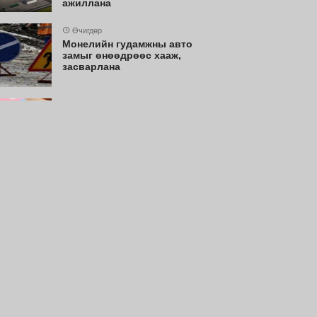
ажиллана
Өчигдөр
Монелийн гудамжны авто
замыг өнөөдрөөс хааж,
засварлана
Өчигдөр
Нийслэлийн цэцэрлэгт
хамрагдах I шатны бүртгэл
эхлэхэд 3 хоног үлдлээ
Өчигдөр
Долоодугаар сард 709.503
зөрчил бүртгэгджээ
Өчигдөр
Өнөөдөр цахилгаан шугам
тоноглолд хийгдэх засвар
үйлчилгээний хуваарь