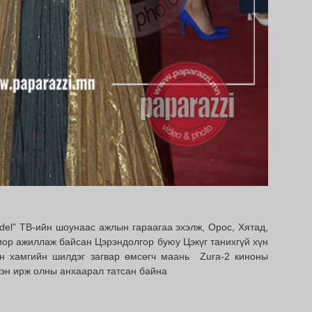
odel” ТВ-ийн шоунаас ажлын гараагаа эхэлж, Орос, Хятад,
ор ажиллаж байсан Цэрэндолгор буюу Цэкүг танихгүй хүн
ын хамгийн шилдэг загвар өмсөгч маань Zura-2 киноны
гэн ирж олны анхаарал татсан байна