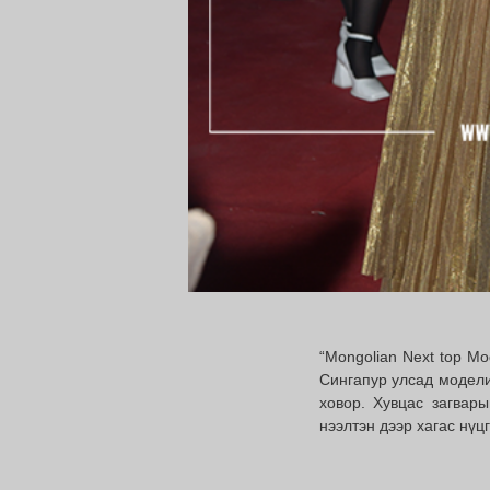
“Моngolian Next top M
Сингапур улсад модели
ховор. Хувцас загвар
нээлтэн дээр хагас нүц