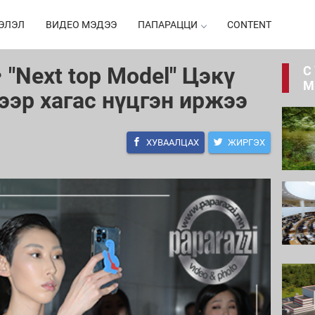
ЭЛЭЛ
ВИДЕО МЭДЭЭ
ПАПАРАЦЦИ
CONTENT
• "Next top Model" Цэкү
С
М
ээр хагас нүцгэн иржээ
ХУВААЛЦАХ
ЖИРГЭХ