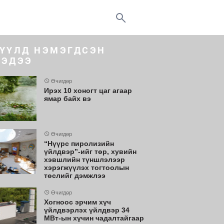
ҮҮЛД НЭМЭГДСЭН
ЭДЭЭ
Өчигдөр
Ирэх 10 хоногт цаг агаар
ямар байх вэ
Өчигдөр
“Нүүрс пиролизийн
үйлдвэр”-ийг төр, хувийн
хэвшлийн түншлэлээр
хэрэгжүүлэх тогтоолын
төслийг дэмжлээ
Өчигдөр
Хогноос эрчим хүч
үйлдвэрлэх үйлдвэр 34
МВт-ын хүчин чадалтайгаар