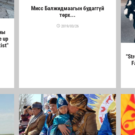
Мисс Балжидмаагын будаггүй
төрх...
2019/03/26
ны
e up
tist"
"St
F