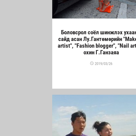
Боловсрол соёл шинжлэх ухаа
сайд асан Лу.Гантөмөрийн "Mak
artist", "Fashion blogger", "Nail ar
охин Г.Ганзаяа
2019/03/26