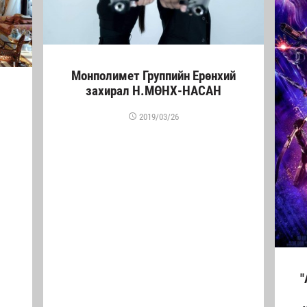
Монполимет Группийн Ерөнхий
захирал Н.МӨНХ-НАСАН
2019/03/26
"