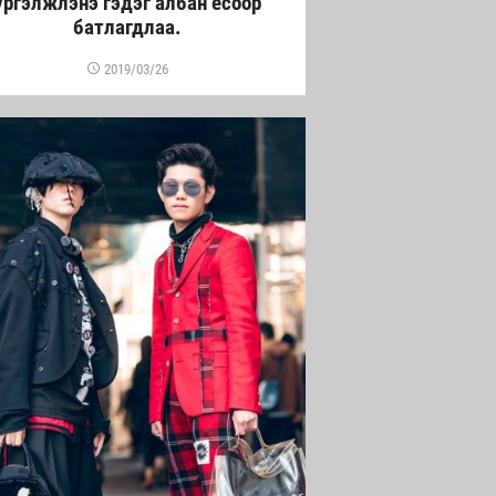
үргэлжлэнэ гэдэг албан ёсоор
батлагдлаа.
2019/03/26