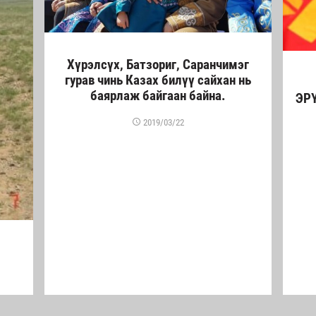
Хүрэлсүх, Батзориг, Саранчимэг
гурав чинь Казах билүү сайхан нь
баярлаж байгаан байна.
ЭР
2019/03/22