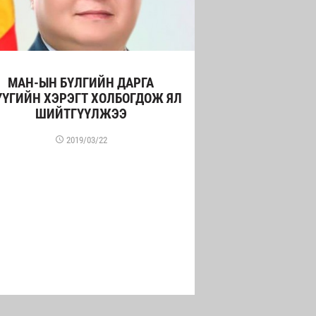
МАН-ЫН БҮЛГИЙН ДАРГА
ҮҮГИЙН ХЭРЭГТ ХОЛБОГДОЖ ЯЛ
ШИЙТГҮҮЛЖЭЭ
2019/03/22