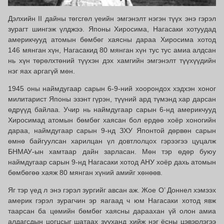
Дэлхийн II дайны төгсгөл үеийн эмгэнэлт нэгэн түүх энэ гэрэл
зурагт шингэж үлджээ. Японы Хиросима, Нагасаки хотуудад
америкчууд атомын бөмбөг хаясны дараа Хиросима хотод
146 мянган хүн, Нагасакид 80 мянган хүн тус тус амиа алдсан
нь хүн төрөлхтөний түүхэн дэх хамгийн эмгэнэлт түүхүүдийн
нэг яах аргагүй мөн.
1945 оны наймдугаар сарын 6-9-ний хоорондох хэдхэн хоног
милитарист Японы эзэнт гүрэн, түүний ард түмэнд хар дарсан
өдрүүд байлаа. Учир нь наймдугаар сарын 6-нд америкчууд
Хиросимад атомын бөмбөг хаясан бол ердөө хоёр хоногийн
дараа, наймдугаар сарын 9-нд ЗХУ Японтой дөрвөн сарын
өмнө байгуулсан харилцан үл довтлолцох гэрээгээ цуцалж
БНМАУ-ын хамтаар дайн зарласан. Мөн тэр өдөр буюу
наймдугаар сарын 9-нд Нагасаки хотод АНУ хоёр дахь атомын
бөмбөгөө хаяж 80 мянган хүний амийг хөнөөв.
Яг тэр үед л энэ гэрэл зургийг авсан аж. Жое О’ Доннел хэмээх
америк гэрэл зурагчин эр яагаад ч юм Нагасаки хотод явж
таарсан ба цөмийн бөмбөг хаясны дараахан үй олон амиа
алдагсдын цогцсыг шатаах зууханд хийж нэг ёсны цэвэрлэгээ