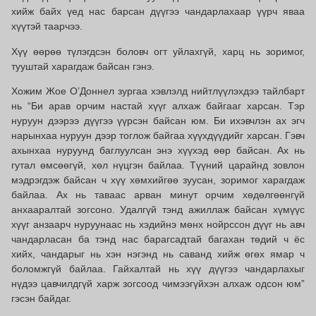
хийж байх үед нас барсан дүүгээ чандарлахаар үүрч яваа
хүүтэй таарчээ.
Хүү өөрөө түлэгдсэн боловч огт уйлахгүй, харц нь зоримог,
тууштай харагдаж байсан гэнэ.
Хожим Жое О’Доннел зургаа хэвлэлд нийтлүүлэхдээ тайлбарт
нь “Би арав орчим настай хүүг алхаж байгааг харсан. Тэр
нуруун дээрээ дүүгээ үүрсэн байсан юм. Би ихэвчлэн ах эгч
нарынхаа нуруун дээр тоглож байгаа хүүхдүүдийг харсан. Гэвч
ахынхаа нуруунд баглуулсан энэ хүүхэд өөр байсан. Ах нь
гутал өмсөөгүй, хөл нүцгэн байлаа. Түүний царайнд зовлон
мэдрэгдэж байсан ч хүү хөмхийгөө зуусан, зоримог харагдаж
байлаа. Ах нь таваас арван минут орчим хөдөлгөөнгүй
анхааралтай зогсоно. Удалгүй тэнд ажиллаж байсан хүмүүс
хүүг анзаарч нуруунаас нь хэдийнэ мөнх нойрссон дүүг нь авч
чандарласан ба тэнд нас барагсадтай багахан төдий ч ёс
хийх, чандарыг нь хэн нэгэнд нь саванд хийж өгөх ямар ч
боломжгүй байлаа. Гайхалтай нь хүү дүүгээ чандарлахыг
нүдээ цавчилдгүй харж зогсоод чимээгүйхэн алхаж одсон юм”
гэсэн байдаг.