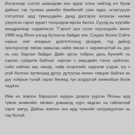
Ингэснээр сэтгэл шимшрэм энэ зураг олон нийтэд ил болж
дайныг тэр тусмаа цөмийн бөмбөгийг үзэн ядах, эсэргүүцэх
сэтгэлгээг ард түмнүүдийн дунд дэлгэрэх ихээхэн нөлөө
үзүүлсэн гэрэл зурагт тооцогдож ирсэн билээ. Сүүлд нь хүүгийн
амьдралаар сэдэвлэсэн “Гэрэлт цох гэсэн хүүхэлдэйн киног
1988 онд Япон улсад бүтээсэн байдаг юм. Сэцүко болон Сэйта
нарын ээж агаарын довтолгоонд үрэгдэж, тэд дайнд
оролцохоор явсан аавыгаа хайж явсан ч харамсалтай нь дүү
нь нас барсан байдаг. Дайн эргэн тойрон дахь бүхнийг нь
хэрхэн сүйдэлж байгааг харсан ч өөрсдийн гэнэн цайлган,
сайн сайхан зан чанар, хайр энэрэлийг хадгалж үлдэж, юу ч
үгүй болсон ертөнцөд дутуу дутуугаа нөхөн тэмцэж байгаа ах
дүү хоёрын тухай гарах бөгөөд тун алдартай анимэйшн болж
чаджээ.
Ийм их зовлон бэрхшээл нуруун дээрээ үүрсэн Японы ард
түмэн өнөөгийн хөгжил дэвшилд хүрч чадсан нь гайхалтай
хэрэг ажгуу. Дайны зовлон энэ ард түмнийг хатуужуулсан нь
тэр болой.