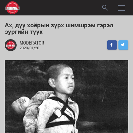
Ах, дүү хоёрын зүрх шимшрэм гэрэл
зургийн түүх
MODERATOR
2020/01/20