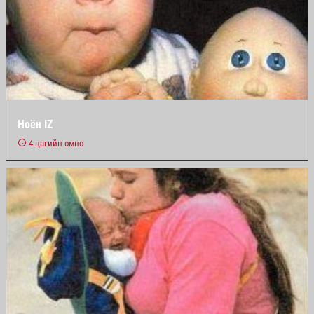
Ноён IZ
4 цагийн өмнө