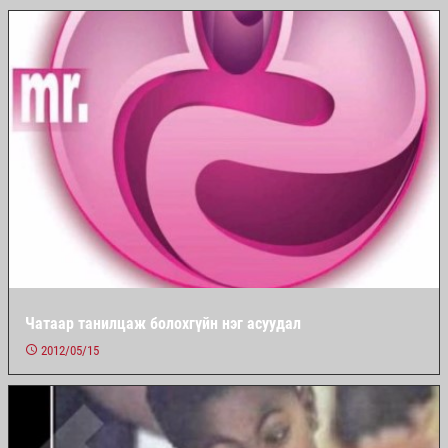
Чатаар танилцаж болохгүйн нэг асуудал
2012/05/15