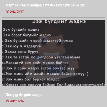
Өөрт байгаа юмандаа сэтгэл хангалуун байж сур !
2012/05/17
Ээжүүд бүгдийг мэднэ.
2012/05/16