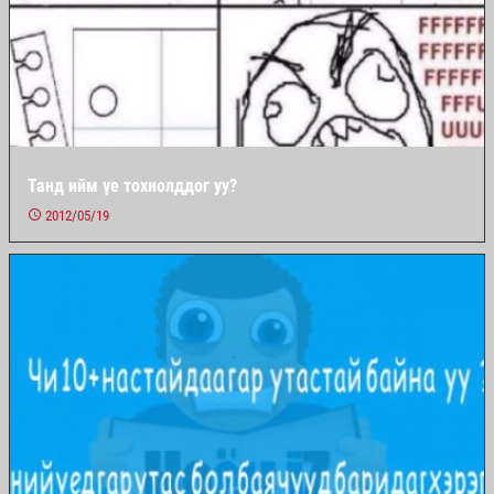
Танд ийм үе тохиолддог уу?
2012/05/19