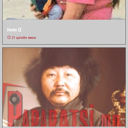
Ноён IZ
21 цагийн өмнө