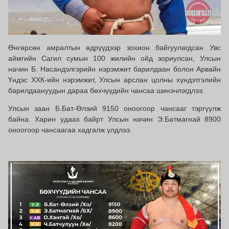
Өнгөрсөн амралтын өдрүүдээр зохион байгуулагдсан Увс
аймгийн Сагил сумын 100 жилийн ойд зориулсан, Улсын
начин Б. Насандэлгэрийн нэрэмжит барилдаан болон Арвайн
Үндэс ХХК-ийн нэрэмжит, Улсын арслан цолны хүндэтгэлийн
барилдаануудын дараа бөхчүүдийн чансаа шинэчлэгдлээ.
Улсын заан Б.Бат-Өлзий 9150 оноогоор чансааг тэргүүлж
байна. Харин удаах байрт Улсын начин Э.Батмагнай 8900
оноогоор чансаагаа хадгалж үлдлээ.