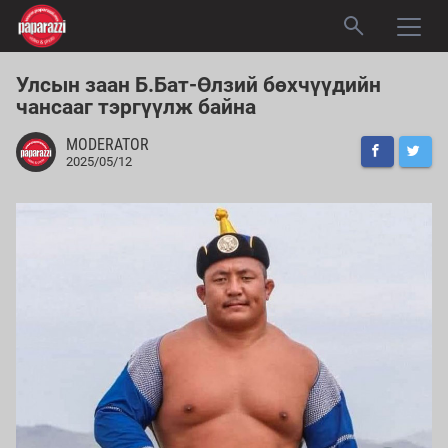
Улсын заан Б.Бат-Өлзий бөхчүүдийн
чансааг тэргүүлж байна
MODERATOR
2025/05/12