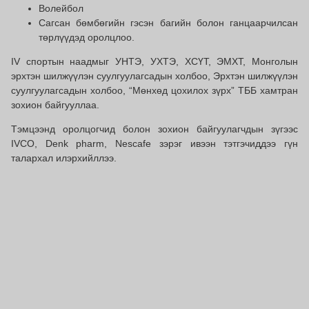
Волейбол
Сагсан бөмбөгийн гэсэн багийн болон ганцаарчилсан
төрлүүдэд оролцлоо.
IV спортын наадмыг УНТЭ, УХТЭ, ХСҮТ, ЭМХТ, Монголын
эрхтэн шилжүүлэн суулгуулагсадын холбоо, Эрхтэн шилжүүлэн
суулгуулагсадын холбоо, “Мөнхөд цохилох зүрх” ТББ хамтран
зохион байгууллаа.
Тэмцээнд оролцогчид болон зохион байгуулагчдын зүгээс
IVCO, Denk pharm, Nescafe зэрэг ивээн тэтгэчиддээ гүн
талархал илэрхийллээ.