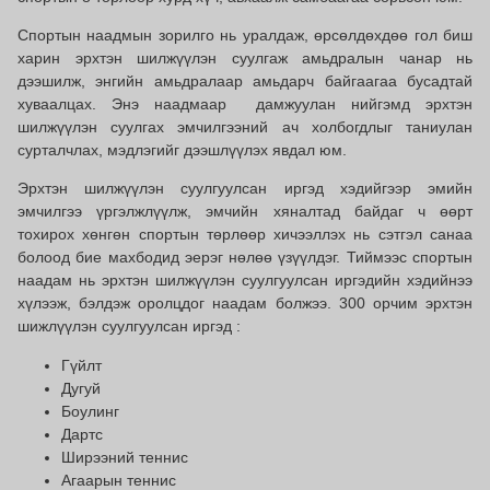
Спортын наадмын зорилго нь уралдаж, өрсөлдөхдөө гол биш
харин эрхтэн шилжүүлэн суулгаж амьдралын чанар нь
дээшилж, энгийн амьдралаар амьдарч байгаагаа бусадтай
хуваалцах. Энэ наадмаар дамжуулан нийгэмд эрхтэн
шилжүүлэн суулгах эмчилгээний ач холбогдлыг таниулан
сурталчлах, мэдлэгийг дээшлүүлэх явдал юм.
Эрхтэн шилжүүлэн суулгуулсан иргэд хэдийгээр эмийн
эмчилгээ үргэлжлүүлж, эмчийн хяналтад байдаг ч өөрт
тохирох хөнгөн спортын төрлөөр хичээллэх нь сэтгэл санаа
болоод бие махбодид эерэг нөлөө үзүүлдэг. Тиймээс спортын
наадам нь эрхтэн шилжүүлэн суулгуулсан иргэдийн хэдийнээ
хүлээж, бэлдэж оролцдог наадам болжээ. 300 орчим эрхтэн
шижлүүлэн суулгуулсан иргэд :
Гүйлт
Дугуй
Боулинг
Дартс
Ширээний теннис
Агаарын теннис