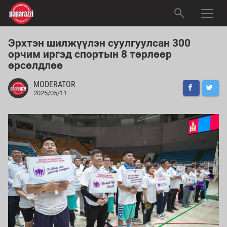
Эрхтэн шилжүүлэн суулгуулсан 300
орчим иргэд спортын 8 төрлөөр
өрсөлдлөө
MODERATOR
2025/05/11