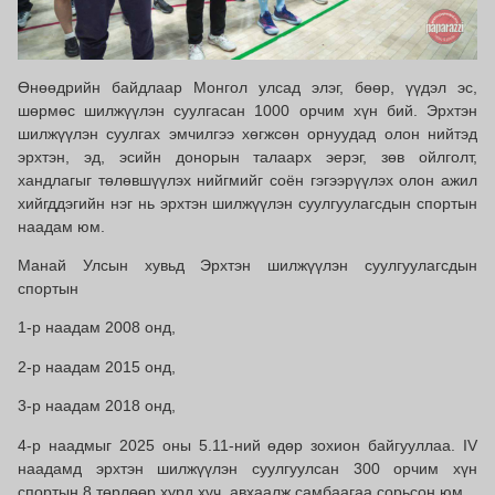
Өнөөдрийн байдлаар Монгол улсад элэг, бөөр, үүдэл эс,
шөрмөс шилжүүлэн суулгасан 1000 орчим хүн бий. Эрхтэн
шилжүүлэн суулгах эмчилгээ хөгжсөн орнуудад олон нийтэд
эрхтэн, эд, эсийн донорын талаарх эерэг, зөв ойлголт,
хандлагыг төлөвшүүлэх нийгмийг соён гэгээрүүлэх олон ажил
хийгддэгийн нэг нь эрхтэн шилжүүлэн суулгуулагсдын спортын
наадам юм.
Манай Улсын хувьд Эрхтэн шилжүүлэн суулгуулагсдын
спортын
1-р наадам 2008 онд,
2-р наадам 2015 онд,
3-р наадам 2018 онд,
4-р наадмыг 2025 оны 5.11-ний өдөр зохион байгууллаа. IV
наадамд эрхтэн шилжүүлэн суулгуулсан 300 орчим хүн
спортын 8 төрлөөр хурд хүч, авхаалж самбаагаа сорьсон юм.