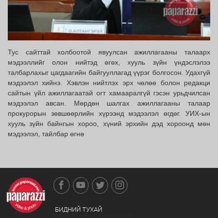
Тус сайттай холбоотой явуулсан ажиллагааны талаарх
мэдээллийг олон нийтэд өгөх, хууль зүйн үндэслэлээ
талбарлахыг цагдаагийн байгууллагад үүрэг болгосон. Удахгүй
мэдээлэл хийнэ. Хэвлэн нийтлэх эрх чөлөө болон редакци
сайтын үйл ажиллагаатай огт хамааралгүй гэсэн урьдчилсан
мэдээлэл авсан. Мөрдөн шалгах ажиллагааны талаар
прокурорын зөвшөөрлийн хүрээнд мэдээлэл өгдөг. УИХ-ын
хууль зүйн байнгын хороо, хүний эрхийн дэд хороонд мөн
мэдээлэл, тайлбар өгнө
БИДНИЙ ТУХАЙ