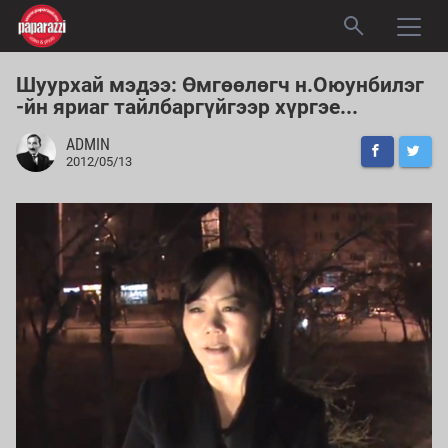
Шуурхай мэдээ: Өмгөөлөгч н.Оюунбилэг
-йн яриаг тайлбаргүйгээр хүргэе...
ADMIN
2012/05/13