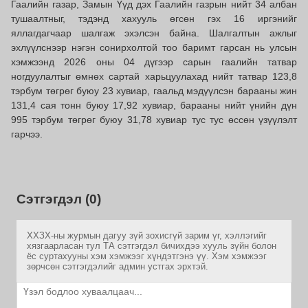
Гаалийн газар, Замын Үүд дэх Гаалийн газрын нийт 34 албан
тушаалтныг, тэдэнд хахууль өгсөн гэх 16 иргэнийг
яллагдагчаар шалгаж эхэлсэн байна. Шалгалтын ажлыг
эхлүүлснээр нэгэн сонирхолтой тоо баримт гарсан нь улсын
хэмжээнд 2026 оны 04 дүгээр сарын гаалийн татвар
ногдуулалтыг өмнөх сартай харьцуулахад нийт татвар 123,8
тэрбум төгрөг буюу 23 хувиар, гаальд мэдүүлсэн барааны жин
131,4 сая тонн буюу 17,92 хувиар, барааны нийт үнийн дүн
995 тэрбум төгрөг буюу 31,78 хувиар тус тус өссөн үзүүлэлт
гарчээ.
Сэтгэгдэл (0)
ХХЗХ-ны журмын дагуу зүй зохисгүй зарим үг, хэллэгийг
хязгаарласан тул ТА сэтгэгдэл бичихдээ хууль зүйн болон
ёс суртахууны хэм хэмжээг хүндэтгэнэ үү. Хэм хэмжээг
зөрчсөн сэтгэгдэлийг админ устгах эрхтэй.