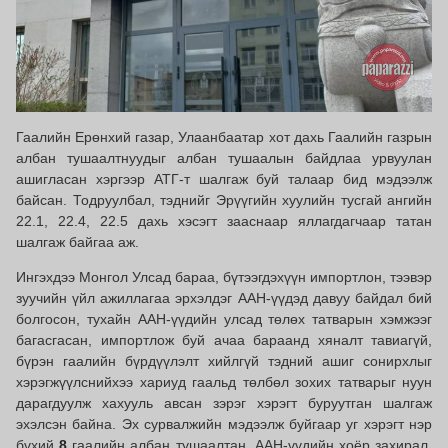
Гаалийн Ерөнхий газар, Улаанбаатар хот дахь Гаалийн газрын
албан тушаалтнуудыг албан тушаалын байдлаа урвуулан
ашигласан хэргээр АТГ-т шалгаж буй талаар бид мэдээлж
байсан. Тодруулбал, тэднийг Эрүүгийн хуулийн тусгай ангийн
22.1, 22.4, 22.5 дахь хэсэгт зааснаар яллагдагчаар татан
шалгаж байгаа аж.
Ингэхдээ Монгол Улсад бараа, бүтээгдэхүүн импортлон, тээвэр
зуучийн үйл ажиллагаа эрхэлдэг ААН-үүдэд давуу байдал бий
болгосон, тухайн ААН-үүдийн улсад төлөх татварын хэмжээг
багасгасан, импортлож буй ачаа бараанд хяналт тавиагүй,
бүрэн гаалийн бүрдүүлэлт хийлгүй тэдний ашиг сонирхлыг
хэрэгжүүлснийхээ хариуд гаальд төлбөл зохих татварыг нуун
дарагдуулж хахууль авсан зэрэг хэрэгт буруутган шалгаж
эхэлсэн байна. Эх сурвалжийн мэдээлж буйгаар уг хэрэгт нэр
бүхий
8
гаалийн албан тушаалтан, ААН-үүдийн хоёр захирал,