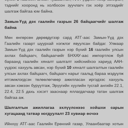
тэднийг хооронд нь холбосон зуучлагч гэх хоёр этгээдийг
шалгаж байгаа юм байна.
Замын-Үүд дэх гаалийн газрын 26 байцаагчийг шалгаж
байна
Мөн өнгөрсөн дөрөвдүгээр сард АТГ-аас Замын-Үүд дэх
Гаалийн газарт шуурхай нэгжлэг явуулсан байдаг. Улмаар
Замын-Үүд дэх гаалийн газрын нэр бүхий
16
гаалийн улсын
ахлах байцаагч, байцаагчийг БНХАУ-аас импортлож буй
бараанд гаалийн хяналт шалгалт хийснийхээ хариуд ААН-
үүдээс хахууль авсан, нэр бүхий
10
хяналт шалгалтын гаалийн
улсын ахлах байцаагч, байцаагч нарыг гаальд бараа мэдүүлж
итгэмжлэгдсэн төлөөлөгчөөр ажилласан иргэдээс хахууль
авсан хэмээн буруутгаж, Эрүүгийн хуулийн тусгай ангийн 22.1,
22.4, 22.5 дахь хэсэгт зааснаар яллагдагчаар татан шалгаж
байгаа аж.
Шалгалтын ажиллагаа эхлүүлснээс хойшхи сарын
хугацаанд татвар ногдуулалт 23 хувиар өсчээ
Ийнхүү АТГ-аас Гаалийн Ерөнхий газар, Улаанбаатар хотын