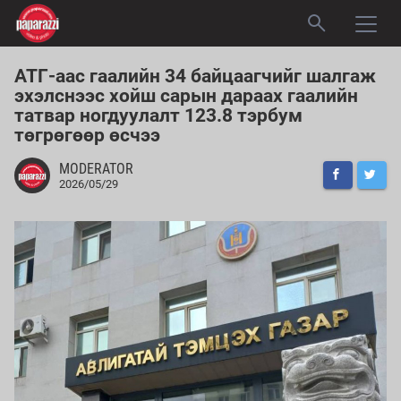
АТГ-аас гаалийн 34 байцаагчийг шалгаж
эхэлснээс хойш сарын дараах гаалийн
татвар ногдуулалт 123.8 тэрбум
төгрөгөөр өсчээ
MODERATOR
2026/05/29