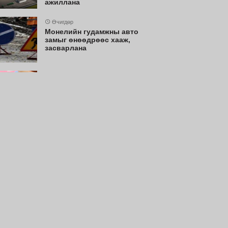
ажиллана
Өчигдөр
Монелийн гудамжны авто
замыг өнөөдрөөс хааж,
засварлана
Өчигдөр
Нийслэлийн цэцэрлэгт
хамрагдах I шатны бүртгэл
эхлэхэд 3 хоног үлдлээ
Өчигдөр
Долоодугаар сард 709.503
зөрчил бүртгэгджээ
Өчигдөр
Өнөөдөр цахилгаан шугам
тоноглолд хийгдэх засвар
үйлчилгээний хуваарь