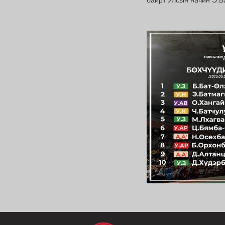
байрт Улсын начин Э.Б