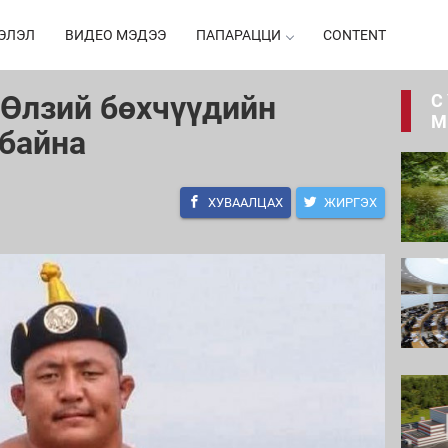
ЭЛЭЛ
ВИДЕО МЭДЭЭ
ПАПАРАЦЦИ
CONTENT
-Өлзий бөхчүүдийн
С
М
 байна
ХУВААЛЦАХ
ЖИРГЭХ