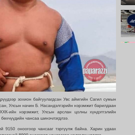
рүүдээр зохион байгуулагдсан Увс аймгийн Сагил сумын
сан, Улсын начин Б. Насандэлгэрийн нэрэмжит барилдаан
ХХК-ийн нэрэмжит, Улсын арслан цолны хүндэтгэлийн
бөхчүүдийн чансаа шинэчлэгдлээ.
ий 9150 оноогоор чансааг тэргүүлж байна. Харин удаах