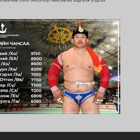
атмагнай 8900 оноогоор чансаагаа хадгалж үлдлээ.