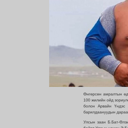
Өнгөрсөн амралтын өд
100 жилийн ойд зориул
болон Арвайн Үндэс 
барилдаануудын дараа 
Улсын заан Б.Бат-Өлз