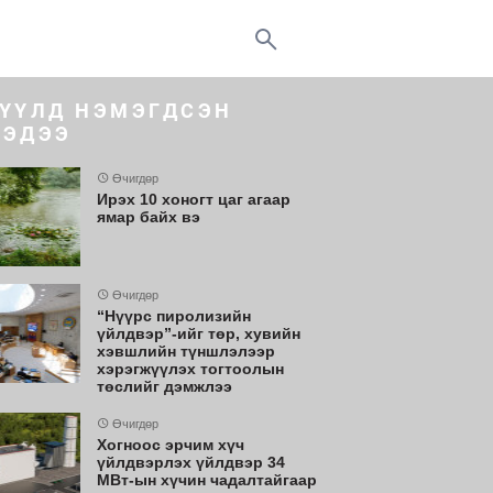
ҮҮЛД НЭМЭГДСЭН
ЭДЭЭ
Өчигдөр
Ирэх 10 хоногт цаг агаар
ямар байх вэ
Өчигдөр
“Нүүрс пиролизийн
үйлдвэр”-ийг төр, хувийн
хэвшлийн түншлэлээр
хэрэгжүүлэх тогтоолын
төслийг дэмжлээ
Өчигдөр
Хогноос эрчим хүч
үйлдвэрлэх үйлдвэр 34
МВт-ын хүчин чадалтайгаар