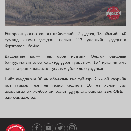
Өнгөрсөн долоо хоногт нийслэлийн 7 дүүрэг, 18 аймгийн 40
суманд аюулт үзэгдэл, ослын 117 удаагийн дуудлага
бүртгэгдсэн байна.
Дуудлагын дагуу төв, орон нутгийн Онцгой байдлын
байгууллагын алба хаагчид үүрэг гүйцэтгэж, 157 иргэний амь
насыг авран хамгаалж, тусламж үйлчилгээ үзүүлсэн.
Нийт дуудлагын 98 нь объектын гал түймэр, 2 нь ой хээрийн
гал түймэр, нэг нь газар хөдлөлт, 16 нь хүний үйл
ажиллагаатай холбоотой ослын дуудлага байлаа
гэж ОБЕГ-
аас мэдээллээ.