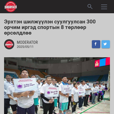
Эрхтэн шилжүүлэн суулгуулсан 300
орчим иргэд спортын 8 төрлөөр
өрсөлдлөө
MODERATOR
2025/05/11